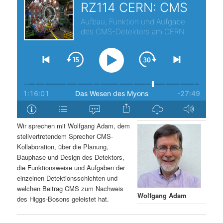
s
l
p
t
r
s
i
p
n
r
g
i
Wir sprechen mit Wolfgang Adam, dem
stellvertretendem Sprecher CMS-
e
n
Kollaboration, über die Planung,
Bauphase und Design des Detektors,
n
g
die Funktionsweise und Aufgaben der
einzelnen Detektionsschichten und
e
welchen Beitrag CMS zum Nachweis
Wolfgang Adam
des Higgs-Bosons geleistet hat.
n