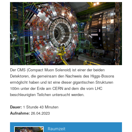
m
u
n
n
g
a
ä
n
e
v
n
i
r
d
g
a
e
ä
t
i
n
r
o
n
I
e
Der CMS (Compact Muon Solenoid) ist einer der beiden
Detektoren, die gemeinsam den Nachweis des Higgs-Bosons
n
n
ermöglicht haben und ist eine dieser gigantischen Strukturen
100m unter der Erde am CERN and dem die vom LHC
h
I
beschleunigten Teilchen untersucht werden.
a
n
Dauer:
1 Stunde 43 Minuten
Aufnahme:
26.04.2023
l
h
t
a