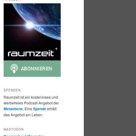
h
e
n
SPENDEN
Raumzeit ist ein kostenloses und
werbefreies Podcast-Angebot der
Metaebene
. Eine
Spende
erhält
das Angebot am Leben.
MASTODON