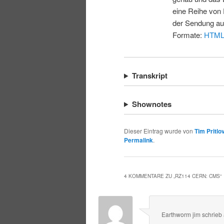
eine Reihe von 
der Sendung au
Formate:
HTM
Transkript
Shownotes
Dieser Eintrag wurde von
Tim Pritlo
Permalink
.
4 KOMMENTARE ZU „
RZ114 CERN: CMS
“
Earthworm jim
schrieb