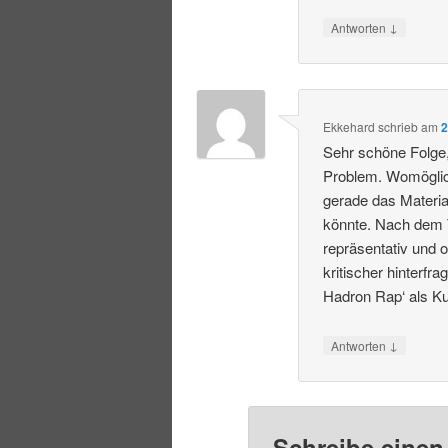
↓
Antworten
Ekkehard
schrieb
am
2
Sehr schöne Folge, 
Problem. Womöglich
gerade das Materi
könnte. Nach dem Tr
repräsentativ und 
kritischer hinterf
Hadron Rap‘ als K
↓
Antworten
Schreibe eine