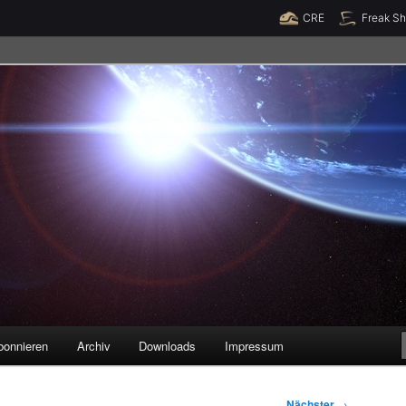
Raumzeit braucht Deine Unterstützung!
Spende jetzt!
CRE
Freak S
legenheiten
bonnieren
Archiv
Downloads
Impressum
Nächster
→