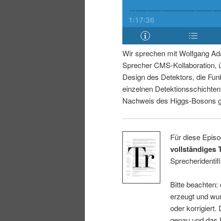
i
p
n
r
Wir sprechen mit Wolfgang Ad
g
i
Sprecher CMS-Kollaboration, 
Design des Detektors, die Fun
e
n
einzelnen Detektionsschichte
Nachweis des Higgs-Bosons ge
n
g
e
Für diese Episo
vollständiges 
n
Sprecheridentifi
Bitte beachten:
erzeugt und wur
oder korrigiert.
genau und das E