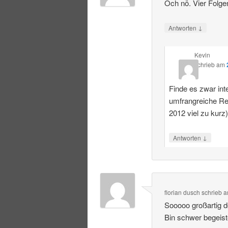
Och nö. Vier Folge
↓
Antworten
Kevin
schrieb
am
Finde es zwar int
umfrangreiche R
2012 viel zu kurz
↓
Antworten
florian dusch
schrieb
a
Sooooo großartig 
Bin schwer begeist