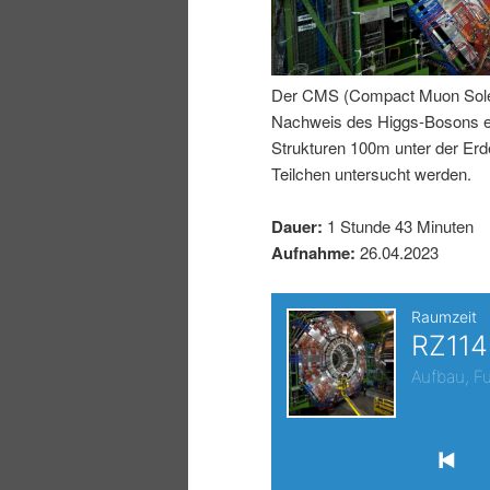
I
e
n
n
Der CMS (Compact Muon Soleno
Nachweis des Higgs-Bosons erm
h
I
Strukturen 100m unter der E
Teilchen untersucht werden.
a
n
Dauer:
1 Stunde 43 Minuten
l
h
Aufnahme:
26.04.2023
t
a
s
l
p
t
r
s