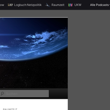
X
how
Logbuch:Netzpolitik
Raumzeit
UKW
Alle Podcasts
S
u
c
RAUMZEIT