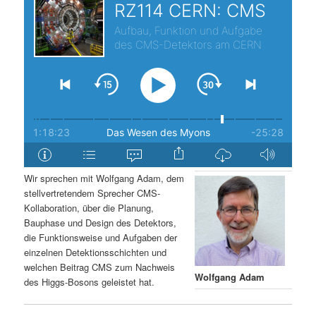
s
l
p
t
r
s
i
p
n
r
g
i
Wir sprechen mit Wolfgang Adam, dem
stellvertretendem Sprecher CMS-
e
n
Kollaboration, über die Planung,
Bauphase und Design des Detektors,
n
g
die Funktionsweise und Aufgaben der
einzelnen Detektionsschichten und
e
welchen Beitrag CMS zum Nachweis
Wolfgang Adam
des Higgs-Bosons geleistet hat.
n