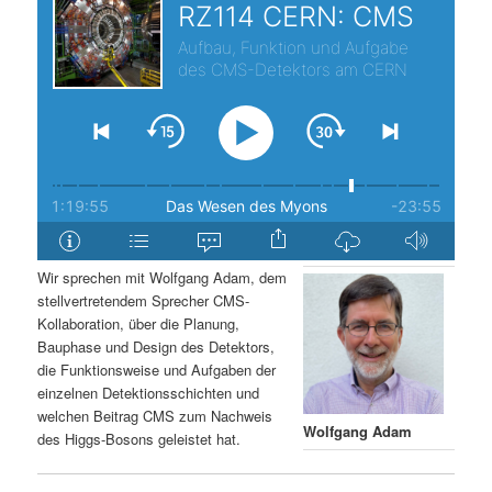
s
l
p
t
r
s
i
p
n
r
g
i
Wir sprechen mit Wolfgang Adam, dem
stellvertretendem Sprecher CMS-
e
n
Kollaboration, über die Planung,
Bauphase und Design des Detektors,
n
g
die Funktionsweise und Aufgaben der
einzelnen Detektionsschichten und
e
welchen Beitrag CMS zum Nachweis
Wolfgang Adam
des Higgs-Bosons geleistet hat.
n