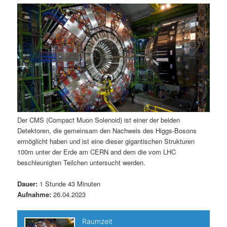
m
u
n
n
g
a
ä
n
e
v
n
i
r
d
g
a
e
ä
t
i
n
r
o
n
I
e
Der CMS (Compact Muon Solenoid) ist einer der beiden
Detektoren, die gemeinsam den Nachweis des Higgs-Bosons
n
n
ermöglicht haben und ist eine dieser gigantischen Strukturen
100m unter der Erde am CERN and dem die vom LHC
h
I
beschleunigten Teilchen untersucht werden.
a
n
Dauer:
1 Stunde 43 Minuten
Aufnahme:
26.04.2023
l
h
t
a