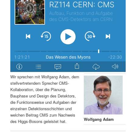
s
l
p
t
r
s
i
p
n
r
g
i
Wir sprechen mit Wolfgang Adam, dem
stellvertretendem Sprecher CMS-
e
n
Kollaboration, über die Planung,
Bauphase und Design des Detektors,
n
g
die Funktionsweise und Aufgaben der
einzelnen Detektionsschichten und
e
welchen Beitrag CMS zum Nachweis
Wolfgang Adam
des Higgs-Bosons geleistet hat.
n