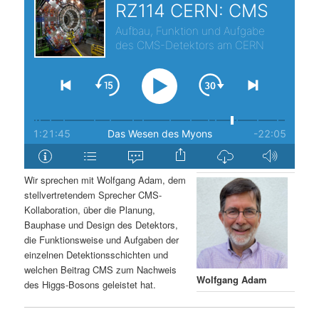
s
l
p
t
r
s
i
p
n
r
g
i
Wir sprechen mit Wolfgang Adam, dem
stellvertretendem Sprecher CMS-
e
n
Kollaboration, über die Planung,
Bauphase und Design des Detektors,
n
g
die Funktionsweise und Aufgaben der
einzelnen Detektionsschichten und
e
welchen Beitrag CMS zum Nachweis
Wolfgang Adam
des Higgs-Bosons geleistet hat.
n