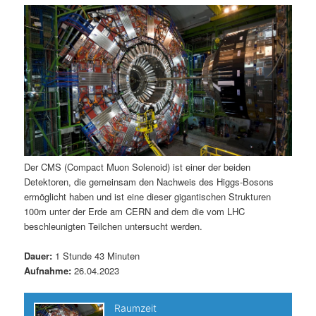
m
u
n
n
g
a
ä
n
e
v
n
i
r
d
g
a
e
ä
t
i
n
r
o
n
I
e
Der CMS (Compact Muon Solenoid) ist einer der beiden
Detektoren, die gemeinsam den Nachweis des Higgs-Bosons
n
n
ermöglicht haben und ist eine dieser gigantischen Strukturen
100m unter der Erde am CERN and dem die vom LHC
h
I
beschleunigten Teilchen untersucht werden.
a
n
Dauer:
1 Stunde 43 Minuten
Aufnahme:
26.04.2023
l
h
t
a