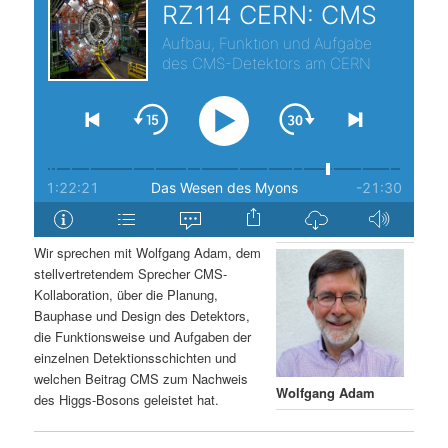
s
l
p
t
r
s
i
p
n
r
g
i
Wir sprechen mit Wolfgang Adam, dem
stellvertretendem Sprecher CMS-
e
n
Kollaboration, über die Planung,
Bauphase und Design des Detektors,
n
g
die Funktionsweise und Aufgaben der
einzelnen Detektionsschichten und
e
welchen Beitrag CMS zum Nachweis
Wolfgang Adam
des Higgs-Bosons geleistet hat.
n