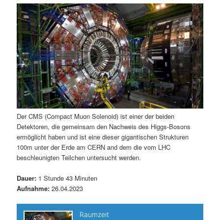
m
u
n
n
g
a
ä
n
e
v
n
i
r
d
g
a
e
ä
t
i
n
r
o
n
I
e
Der CMS (Compact Muon Solenoid) ist einer der beiden
Detektoren, die gemeinsam den Nachweis des Higgs-Bosons
n
n
ermöglicht haben und ist eine dieser gigantischen Strukturen
100m unter der Erde am CERN and dem die vom LHC
h
I
beschleunigten Teilchen untersucht werden.
a
n
Dauer:
1 Stunde 43 Minuten
Aufnahme:
26.04.2023
l
h
t
a