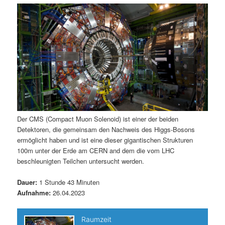
m
u
n
n
g
a
ä
n
e
v
n
i
r
d
g
a
e
ä
t
i
n
r
o
n
I
e
Der CMS (Compact Muon Solenoid) ist einer der beiden
Detektoren, die gemeinsam den Nachweis des Higgs-Bosons
n
n
ermöglicht haben und ist eine dieser gigantischen Strukturen
100m unter der Erde am CERN and dem die vom LHC
h
I
beschleunigten Teilchen untersucht werden.
a
n
Dauer:
1 Stunde 43 Minuten
Aufnahme:
26.04.2023
l
h
t
a