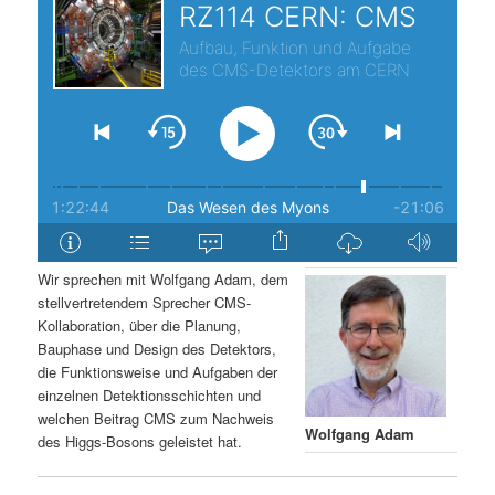
s
l
p
t
r
s
i
p
n
r
g
i
Wir sprechen mit Wolfgang Adam, dem
stellvertretendem Sprecher CMS-
e
n
Kollaboration, über die Planung,
Bauphase und Design des Detektors,
n
g
die Funktionsweise und Aufgaben der
einzelnen Detektionsschichten und
e
welchen Beitrag CMS zum Nachweis
Wolfgang Adam
des Higgs-Bosons geleistet hat.
n