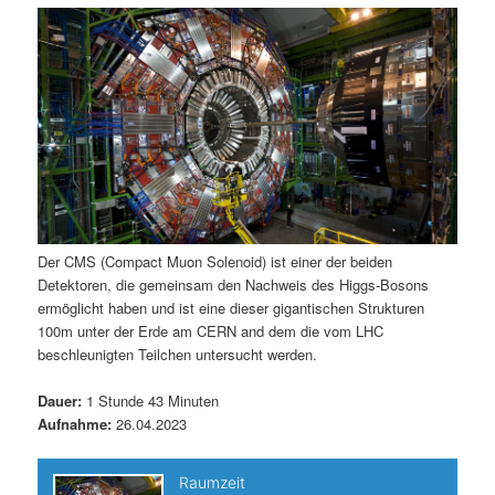
m
u
n
n
g
a
ä
n
e
v
n
i
r
d
g
a
e
ä
t
i
n
r
o
n
I
e
Der CMS (Compact Muon Solenoid) ist einer der beiden
Detektoren, die gemeinsam den Nachweis des Higgs-Bosons
n
n
ermöglicht haben und ist eine dieser gigantischen Strukturen
100m unter der Erde am CERN and dem die vom LHC
h
I
beschleunigten Teilchen untersucht werden.
a
n
Dauer:
1 Stunde 43 Minuten
Aufnahme:
26.04.2023
l
h
t
a