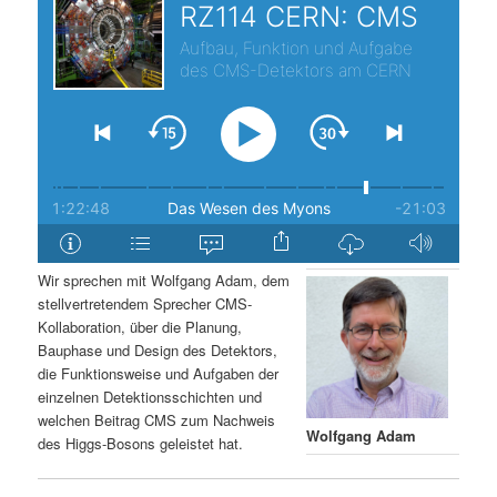
s
l
p
t
r
s
i
p
n
r
g
i
Wir sprechen mit Wolfgang Adam, dem
stellvertretendem Sprecher CMS-
e
n
Kollaboration, über die Planung,
Bauphase und Design des Detektors,
n
g
die Funktionsweise und Aufgaben der
einzelnen Detektionsschichten und
e
welchen Beitrag CMS zum Nachweis
Wolfgang Adam
des Higgs-Bosons geleistet hat.
n