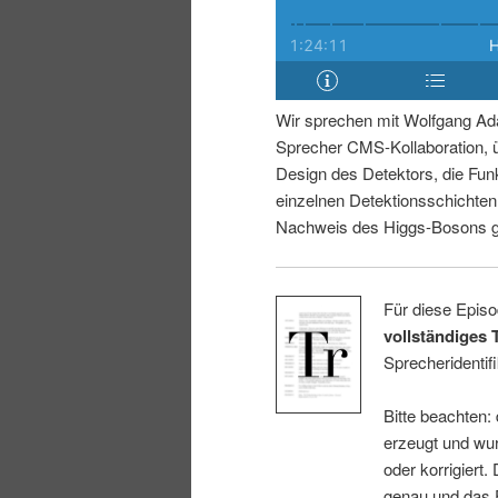
i
p
n
r
Wir sprechen mit Wolfgang Ad
g
i
Sprecher CMS-Kollaboration, 
Design des Detektors, die Fun
e
n
einzelnen Detektionsschichte
Nachweis des Higgs-Bosons ge
n
g
e
Für diese Episo
vollständiges 
n
Sprecheridentifi
Bitte beachten:
erzeugt und wur
oder korrigiert.
genau und das E