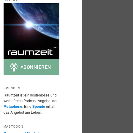
h
e
n
SPENDEN
Raumzeit ist ein kostenloses und
werbefreies Podcast-Angebot der
Metaebene
. Eine
Spende
erhält
das Angebot am Leben.
MASTODON