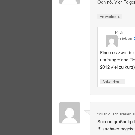
Och nö. Vier Folge
↓
Antworten
Kevin
schrieb
am
Finde es zwar int
umfrangreiche R
2012 viel zu kurz
↓
Antworten
florian dusch
schrieb
a
Sooooo großartig 
Bin schwer begeist