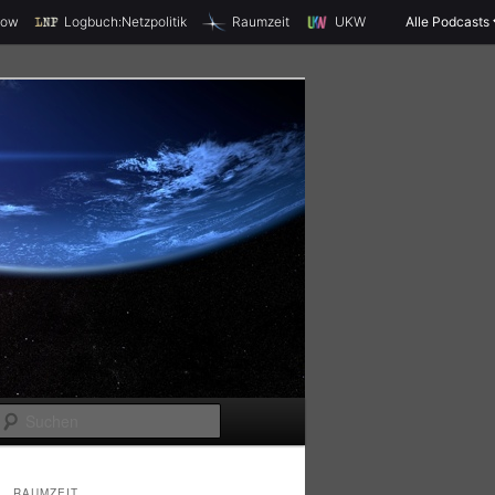
X
how
Logbuch:Netzpolitik
Raumzeit
UKW
Alle Podcasts
S
u
c
RAUMZEIT