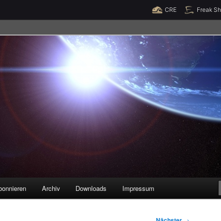
Raumzeit braucht Deine Unterstützung!
Spende jetzt!
CRE
Freak S
legenheiten
bonnieren
Archiv
Downloads
Impressum
Nächster
→