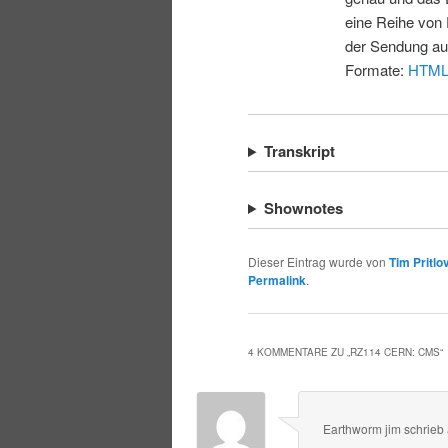
eine Reihe von 
der Sendung au
Formate:
HTM
Transkript
Shownotes
Dieser Eintrag wurde von
Tim Pritlo
Permalink
.
4 KOMMENTARE ZU „
RZ114 CERN: CMS
“
Earthworm jim
schrieb