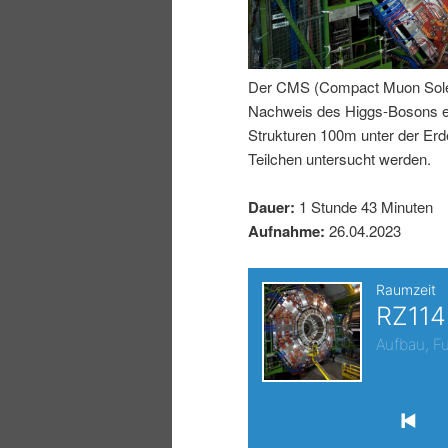
I
e
n
n
Der CMS (Compact Muon Soleno
Nachweis des Higgs-Bosons erm
h
I
Strukturen 100m unter der E
Teilchen untersucht werden.
a
n
Dauer:
1 Stunde 43 Minuten
l
h
Aufnahme:
26.04.2023
t
a
s
l
p
t
r
s