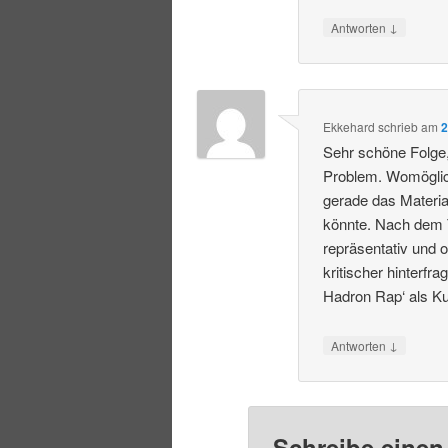
↓
Antworten
Ekkehard
schrieb
am
2
Sehr schöne Folge, 
Problem. Womöglich
gerade das Materi
könnte. Nach dem Tr
repräsentativ und 
kritischer hinterf
Hadron Rap‘ als K
↓
Antworten
Schreibe eine