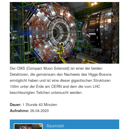
m
u
n
n
g
a
ä
n
e
v
n
i
r
d
g
a
e
ä
t
i
n
r
o
n
I
e
Der CMS (Compact Muon Solenoid) ist einer der beiden
Detektoren, die gemeinsam den Nachweis des Higgs-Bosons
n
n
ermöglicht haben und ist eine dieser gigantischen Strukturen
100m unter der Erde am CERN and dem die vom LHC
h
I
beschleunigten Teilchen untersucht werden.
a
n
Dauer:
1 Stunde 43 Minuten
Aufnahme:
26.04.2023
l
h
t
a