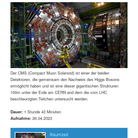
m
u
n
n
g
a
ä
n
e
v
n
i
r
d
g
a
e
ä
t
i
n
r
o
n
I
e
Der CMS (Compact Muon Solenoid) ist einer der beiden
Detektoren, die gemeinsam den Nachweis des Higgs-Bosons
n
n
ermöglicht haben und ist eine dieser gigantischen Strukturen
100m unter der Erde am CERN and dem die vom LHC
h
I
beschleunigten Teilchen untersucht werden.
a
n
Dauer:
1 Stunde 43 Minuten
Aufnahme:
26.04.2023
l
h
t
a