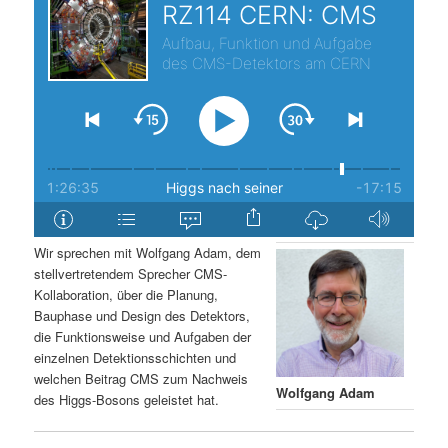
s
l
p
t
r
s
i
p
n
r
g
i
Wir sprechen mit Wolfgang Adam, dem
stellvertretendem Sprecher CMS-
e
n
Kollaboration, über die Planung,
Bauphase und Design des Detektors,
n
g
die Funktionsweise und Aufgaben der
einzelnen Detektionsschichten und
e
welchen Beitrag CMS zum Nachweis
Wolfgang Adam
des Higgs-Bosons geleistet hat.
n