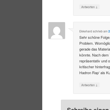
↓
Antworten
Ekkehard
schrieb
am
2
Sehr schöne Folge, 
Problem. Womöglich
gerade das Materi
könnte. Nach dem Tr
repräsentativ und 
kritischer hinterf
Hadron Rap‘ als K
↓
Antworten
Schreibe eine