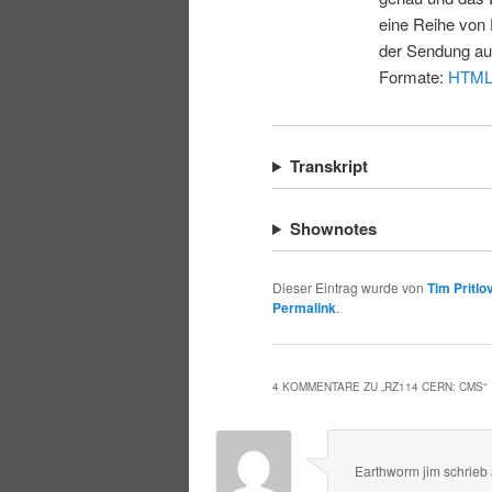
eine Reihe von 
der Sendung au
Formate:
HTM
Transkript
Shownotes
Dieser Eintrag wurde von
Tim Pritlo
Permalink
.
4 KOMMENTARE ZU „
RZ114 CERN: CMS
“
Earthworm jim
schrieb