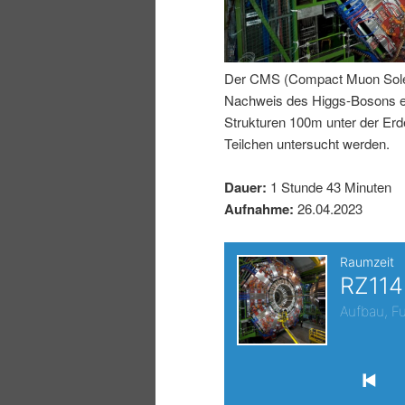
I
e
n
n
Der CMS (Compact Muon Soleno
Nachweis des Higgs-Bosons erm
h
I
Strukturen 100m unter der E
Teilchen untersucht werden.
a
n
Dauer:
1 Stunde 43 Minuten
l
h
Aufnahme:
26.04.2023
t
a
s
l
p
t
r
s