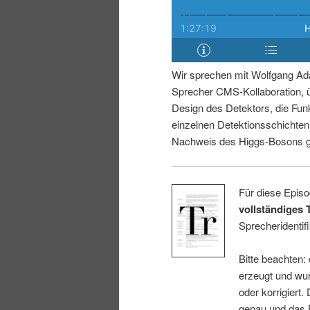
i
p
n
r
Wir sprechen mit Wolfgang Ad
g
i
Sprecher CMS-Kollaboration, 
Design des Detektors, die Fun
e
n
einzelnen Detektionsschichte
Nachweis des Higgs-Bosons ge
n
g
e
Für diese Episo
vollständiges 
n
Sprecheridentifi
Bitte beachten:
erzeugt und wur
oder korrigiert.
genau und das E