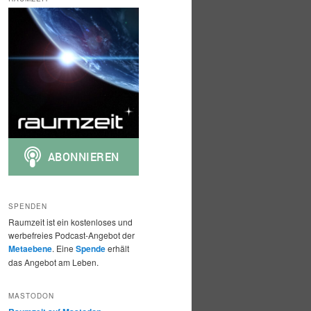
h
e
n
SPENDEN
Raumzeit ist ein kostenloses und
werbefreies Podcast-Angebot der
Metaebene
. Eine
Spende
erhält
das Angebot am Leben.
MASTODON