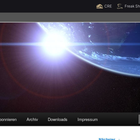
Raumzeit braucht Deine Unterstützung!
Spende jetzt!
CRE
Freak S
legenheiten
bonnieren
Archiv
Downloads
Impressum
Nächster
→