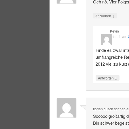
Och nö. Vier Folge
↓
Antworten
Kevin
schrieb
am
Finde es zwar int
umfrangreiche R
2012 viel zu kurz
↓
Antworten
florian dusch
schrieb
a
Sooooo großartig 
Bin schwer begeist