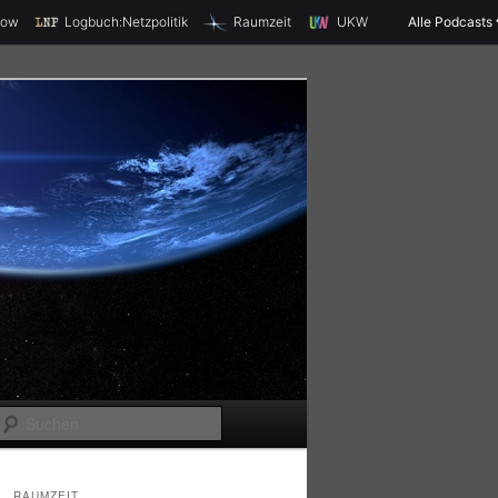
X
how
Logbuch:Netzpolitik
Raumzeit
UKW
Alle Podcasts
S
u
c
RAUMZEIT