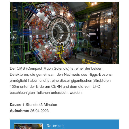
m
u
n
n
g
a
ä
n
e
v
n
i
r
d
g
a
e
ä
t
i
n
r
o
n
I
e
Der CMS (Compact Muon Solenoid) ist einer der beiden
Detektoren, die gemeinsam den Nachweis des Higgs-Bosons
n
n
ermöglicht haben und ist eine dieser gigantischen Strukturen
100m unter der Erde am CERN and dem die vom LHC
h
I
beschleunigten Teilchen untersucht werden.
a
n
Dauer:
1 Stunde 43 Minuten
Aufnahme:
26.04.2023
l
h
t
a