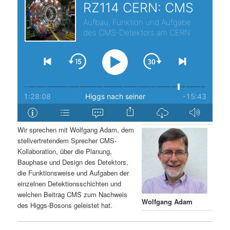
s
l
p
t
r
s
i
p
n
r
g
i
Wir sprechen mit Wolfgang Adam, dem
stellvertretendem Sprecher CMS-
e
n
Kollaboration, über die Planung,
Bauphase und Design des Detektors,
n
g
die Funktionsweise und Aufgaben der
einzelnen Detektionsschichten und
e
welchen Beitrag CMS zum Nachweis
Wolfgang Adam
des Higgs-Bosons geleistet hat.
n