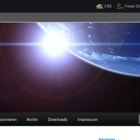
Raumzeit braucht Deine Unterstützung!
Spende jetzt!
CRE
Freak S
legenheiten
bonnieren
Archiv
Downloads
Impressum
Nächster
→