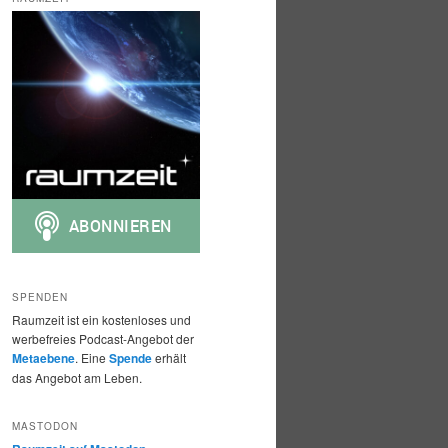
h
e
n
SPENDEN
Raumzeit ist ein kostenloses und
werbefreies Podcast-Angebot der
Metaebene
. Eine
Spende
erhält
das Angebot am Leben.
MASTODON