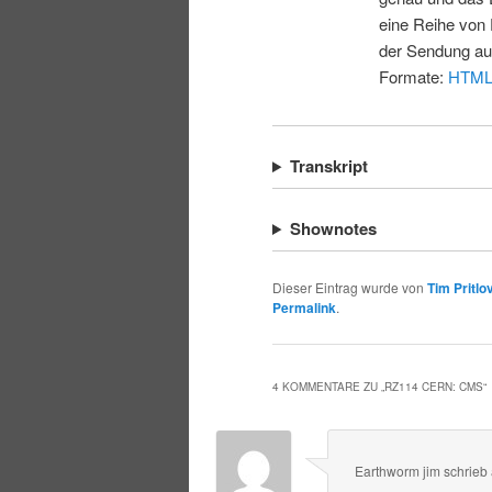
eine Reihe von 
der Sendung au
Formate:
HTM
Transkript
Shownotes
Dieser Eintrag wurde von
Tim Pritlo
Permalink
.
4 KOMMENTARE ZU „
RZ114 CERN: CMS
“
Earthworm jim
schrieb