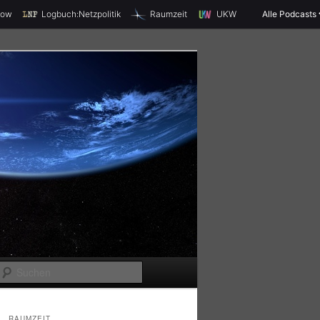
X
how
Logbuch:Netzpolitik
Raumzeit
UKW
Alle Podcasts
S
u
c
RAUMZEIT