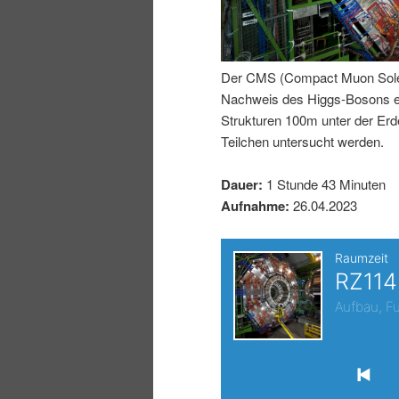
I
e
n
n
Der CMS (Compact Muon Soleno
Nachweis des Higgs-Bosons erm
h
I
Strukturen 100m unter der E
Teilchen untersucht werden.
a
n
Dauer:
1 Stunde 43 Minuten
l
h
Aufnahme:
26.04.2023
t
a
s
l
p
t
r
s