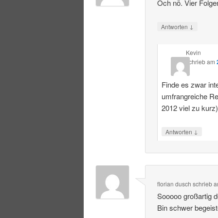
Och nö. Vier Folge
↓
Antworten
Kevin
schrieb
am
Finde es zwar int
umfrangreiche R
2012 viel zu kurz
↓
Antworten
florian dusch
schrieb
a
Sooooo großartig 
Bin schwer begeist