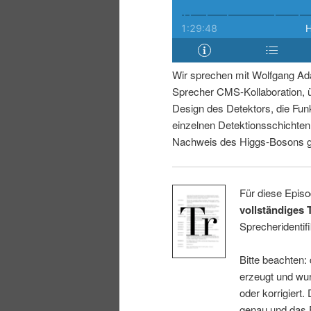
i
p
n
r
Wir sprechen mit Wolfgang Ad
g
i
Sprecher CMS-Kollaboration, 
Design des Detektors, die Fun
e
n
einzelnen Detektionsschichte
Nachweis des Higgs-Bosons ge
n
g
e
Für diese Episo
vollständiges 
n
Sprecheridentifi
Bitte beachten:
erzeugt und wur
oder korrigiert.
genau und das E