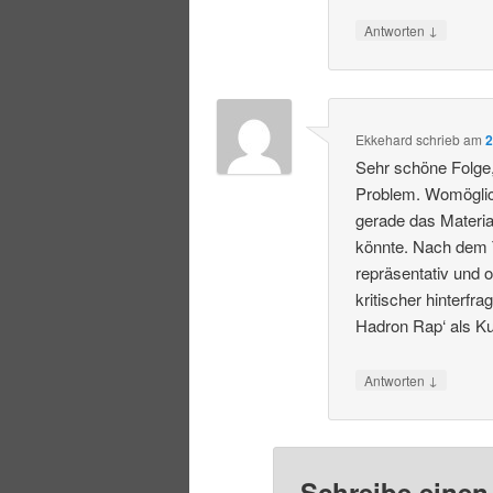
↓
Antworten
Ekkehard
schrieb
am
2
Sehr schöne Folge, 
Problem. Womöglich
gerade das Materi
könnte. Nach dem Tr
repräsentativ und 
kritischer hinterf
Hadron Rap‘ als K
↓
Antworten
Schreibe eine