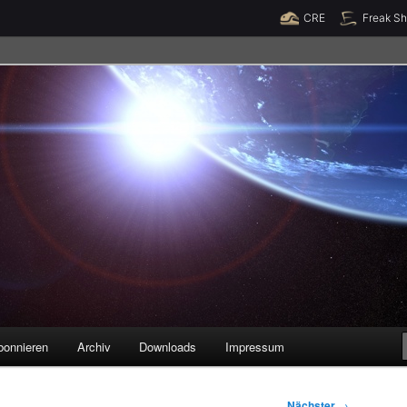
Raumzeit braucht Deine Unterstützung!
Spende jetzt!
CRE
Freak S
legenheiten
bonnieren
Archiv
Downloads
Impressum
Nächster
→