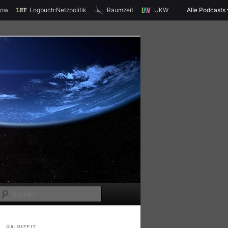
X
how
Logbuch:Netzpolitik
Raumzeit
UKW
Alle Podcasts
S
u
c
RAUMZEIT