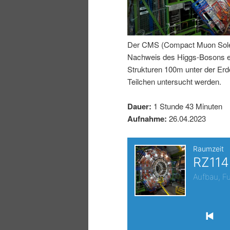
I
e
n
n
Der CMS (Compact Muon Soleno
Nachweis des Higgs-Bosons erm
h
I
Strukturen 100m unter der E
Teilchen untersucht werden.
a
n
Dauer:
1 Stunde 43 Minuten
l
h
Aufnahme:
26.04.2023
t
a
s
l
p
t
r
s