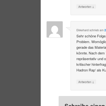
↓
Antworten
Ekkehard
schrieb
am
2
Sehr schöne Folge, 
Problem. Womöglich
gerade das Materi
könnte. Nach dem Tr
repräsentativ und 
kritischer hinterf
Hadron Rap‘ als K
↓
Antworten
Schreibe eine