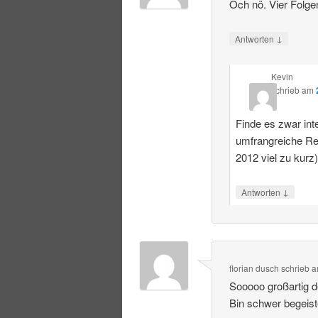
Och nö. Vier Folge
↓
Antworten
Kevin
schrieb
am
Finde es zwar int
umfrangreiche R
2012 viel zu kurz
↓
Antworten
florian dusch
schrieb
a
Sooooo großartig 
Bin schwer begeist