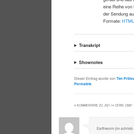
eine Reihe von 
der Sendung au
Formate:
HTM
Transkript
Shownotes
Dieser Eintrag wurde von
Tim Pritlo
Permalink
.
4 KOMMENTARE ZU „
RZ114 CERN: CMS
“
Earthworm jim
schrieb