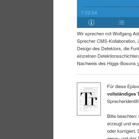
i
p
n
r
Wir sprechen mit Wolfgang Ad
g
i
Sprecher CMS-Kollaboration, 
Design des Detektors, die Fun
e
n
einzelnen Detektionsschichte
Nachweis des Higgs-Bosons ge
n
g
e
Für diese Episo
vollständiges 
n
Sprecheridentifi
Bitte beachten:
erzeugt und wur
oder korrigiert.
genau und das E