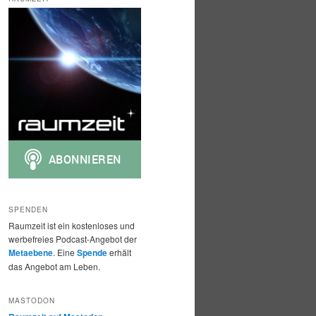
h
e
n
SPENDEN
Raumzeit ist ein kostenloses und
werbefreies Podcast-Angebot der
Metaebene
. Eine
Spende
erhält
das Angebot am Leben.
MASTODON