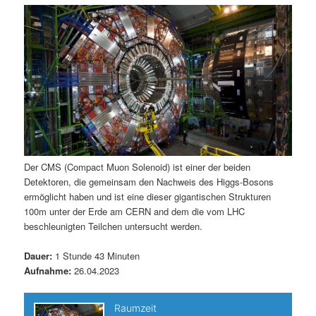
m
u
n
n
g
a
ä
n
e
v
n
i
r
d
g
a
e
ä
t
i
n
r
o
n
I
e
Der CMS (Compact Muon Solenoid) ist einer der beiden
Detektoren, die gemeinsam den Nachweis des Higgs-Bosons
n
n
ermöglicht haben und ist eine dieser gigantischen Strukturen
100m unter der Erde am CERN and dem die vom LHC
h
I
beschleunigten Teilchen untersucht werden.
a
n
Dauer:
1 Stunde 43 Minuten
Aufnahme:
26.04.2023
l
h
t
a