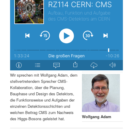
s
l
p
t
r
s
i
p
n
r
g
i
Wir sprechen mit Wolfgang Adam, dem
stellvertretendem Sprecher CMS-
e
n
Kollaboration, über die Planung,
Bauphase und Design des Detektors,
n
g
die Funktionsweise und Aufgaben der
einzelnen Detektionsschichten und
e
welchen Beitrag CMS zum Nachweis
Wolfgang Adam
des Higgs-Bosons geleistet hat.
n