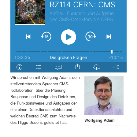
s
l
p
t
r
s
i
p
n
r
g
i
Wir sprechen mit Wolfgang Adam, dem
stellvertretendem Sprecher CMS-
e
n
Kollaboration, über die Planung,
Bauphase und Design des Detektors,
n
g
die Funktionsweise und Aufgaben der
einzelnen Detektionsschichten und
e
welchen Beitrag CMS zum Nachweis
Wolfgang Adam
des Higgs-Bosons geleistet hat.
n