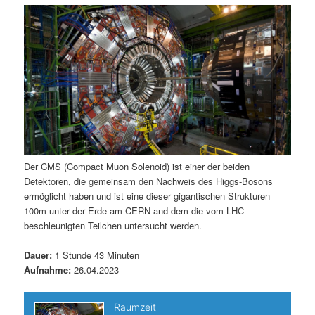
m
u
n
n
g
a
ä
n
e
v
n
i
r
d
g
a
e
ä
t
i
n
r
o
n
I
e
Der CMS (Compact Muon Solenoid) ist einer der beiden
Detektoren, die gemeinsam den Nachweis des Higgs-Bosons
n
n
ermöglicht haben und ist eine dieser gigantischen Strukturen
100m unter der Erde am CERN and dem die vom LHC
h
I
beschleunigten Teilchen untersucht werden.
a
n
Dauer:
1 Stunde 43 Minuten
Aufnahme:
26.04.2023
l
h
t
a