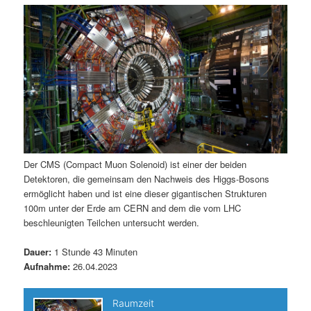
m
u
n
n
g
a
ä
n
e
v
n
i
r
d
g
a
e
ä
t
i
n
r
o
n
I
e
Der CMS (Compact Muon Solenoid) ist einer der beiden
Detektoren, die gemeinsam den Nachweis des Higgs-Bosons
n
n
ermöglicht haben und ist eine dieser gigantischen Strukturen
100m unter der Erde am CERN and dem die vom LHC
h
I
beschleunigten Teilchen untersucht werden.
a
n
Dauer:
1 Stunde 43 Minuten
Aufnahme:
26.04.2023
l
h
t
a