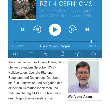
s
l
p
t
r
s
i
p
n
r
g
i
Wir sprechen mit Wolfgang Adam, dem
stellvertretendem Sprecher CMS-
e
n
Kollaboration, über die Planung,
Bauphase und Design des Detektors,
n
g
die Funktionsweise und Aufgaben der
einzelnen Detektionsschichten und
e
welchen Beitrag CMS zum Nachweis
Wolfgang Adam
des Higgs-Bosons geleistet hat.
n