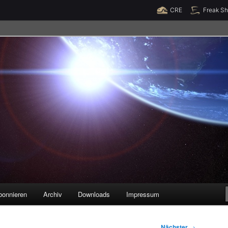
Raumzeit braucht Deine Unterstützung!
Spende jetzt!
CRE
Freak S
legenheiten
bonnieren
Archiv
Downloads
Impressum
Nächster
→