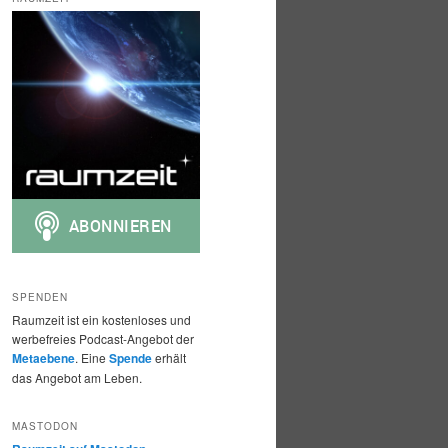
h
e
n
SPENDEN
Raumzeit ist ein kostenloses und
werbefreies Podcast-Angebot der
Metaebene
. Eine
Spende
erhält
das Angebot am Leben.
MASTODON