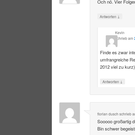
Och nö. Vier Folge
↓
Antworten
Kevin
schrieb
am
Finde es zwar int
umfrangreiche R
2012 viel zu kurz
↓
Antworten
florian dusch
schrieb
a
Sooooo großartig 
Bin schwer begeist