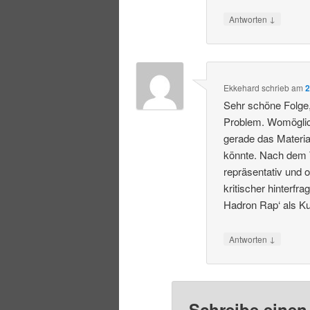
↓
Antworten
Ekkehard
schrieb
am
2
Sehr schöne Folge, 
Problem. Womöglich
gerade das Materi
könnte. Nach dem Tr
repräsentativ und 
kritischer hinterf
Hadron Rap‘ als K
↓
Antworten
Schreibe eine