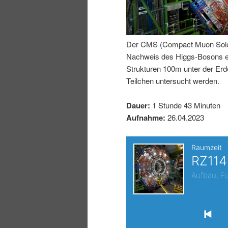
I
e
n
n
Der CMS (Compact Muon Soleno
Nachweis des Higgs-Bosons erm
h
I
Strukturen 100m unter der E
Teilchen untersucht werden.
a
n
Dauer:
1 Stunde 43 Minuten
l
h
Aufnahme:
26.04.2023
t
a
s
l
p
t
r
s