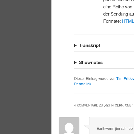
eine Reihe von 
der Sendung au
Formate:
HTM
Transkript
Shownotes
Dieser Eintrag wurde von
Tim Pritlo
Permalink
.
4 KOMMENTARE ZU „
RZ114 CERN: CMS
“
Earthworm jim
schrieb