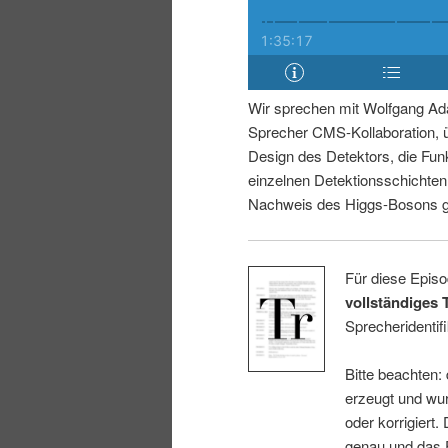
i
p
n
r
Wir sprechen mit Wolfgang Ad
g
i
Sprecher CMS-Kollaboration, 
Design des Detektors, die Fun
e
n
einzelnen Detektionsschichte
Nachweis des Higgs-Bosons ge
n
g
e
Für diese Episo
vollständiges 
n
Sprecheridentifi
Bitte beachten:
erzeugt und wur
oder korrigiert.
genau und das E