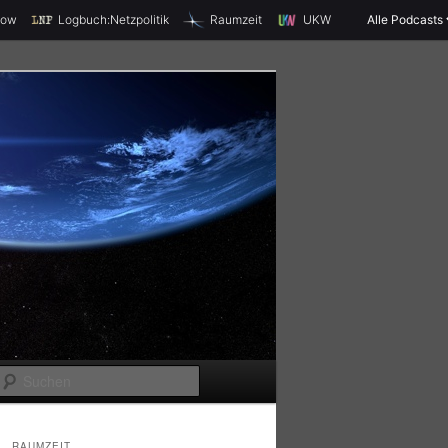
X
how
Logbuch:Netzpolitik
Raumzeit
UKW
Alle Podcasts
S
u
c
RAUMZEIT