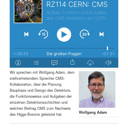
s
l
p
t
r
s
i
p
n
r
g
i
Wir sprechen mit Wolfgang Adam, dem
stellvertretendem Sprecher CMS-
e
n
Kollaboration, über die Planung,
Bauphase und Design des Detektors,
n
g
die Funktionsweise und Aufgaben der
einzelnen Detektionsschichten und
e
welchen Beitrag CMS zum Nachweis
Wolfgang Adam
des Higgs-Bosons geleistet hat.
n