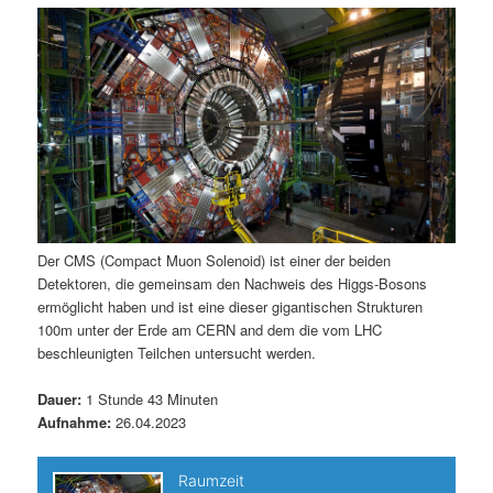
m
u
n
n
g
a
ä
n
e
v
n
i
r
d
g
a
e
ä
t
i
n
r
o
n
I
e
Der CMS (Compact Muon Solenoid) ist einer der beiden
Detektoren, die gemeinsam den Nachweis des Higgs-Bosons
n
n
ermöglicht haben und ist eine dieser gigantischen Strukturen
100m unter der Erde am CERN and dem die vom LHC
h
I
beschleunigten Teilchen untersucht werden.
a
n
Dauer:
1 Stunde 43 Minuten
Aufnahme:
26.04.2023
l
h
t
a