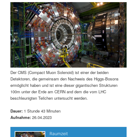
m
u
n
n
g
a
ä
n
e
v
n
i
r
d
g
a
e
ä
t
i
n
r
o
n
I
e
Der CMS (Compact Muon Solenoid) ist einer der beiden
Detektoren, die gemeinsam den Nachweis des Higgs-Bosons
n
n
ermöglicht haben und ist eine dieser gigantischen Strukturen
100m unter der Erde am CERN and dem die vom LHC
h
I
beschleunigten Teilchen untersucht werden.
a
n
Dauer:
1 Stunde 43 Minuten
Aufnahme:
26.04.2023
l
h
t
a