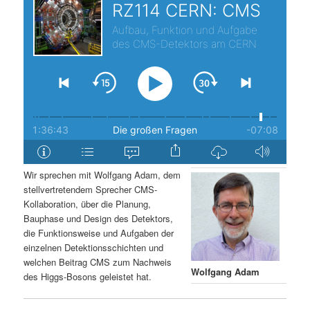
s
l
p
t
r
s
i
p
n
r
g
i
Wir sprechen mit Wolfgang Adam, dem
stellvertretendem Sprecher CMS-
e
n
Kollaboration, über die Planung,
Bauphase und Design des Detektors,
n
g
die Funktionsweise und Aufgaben der
einzelnen Detektionsschichten und
e
welchen Beitrag CMS zum Nachweis
Wolfgang Adam
des Higgs-Bosons geleistet hat.
n