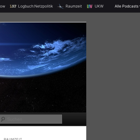
X
how
Logbuch:Netzpolitik
Raumzeit
UKW
Alle Podcasts
S
u
c
RAUMZEIT