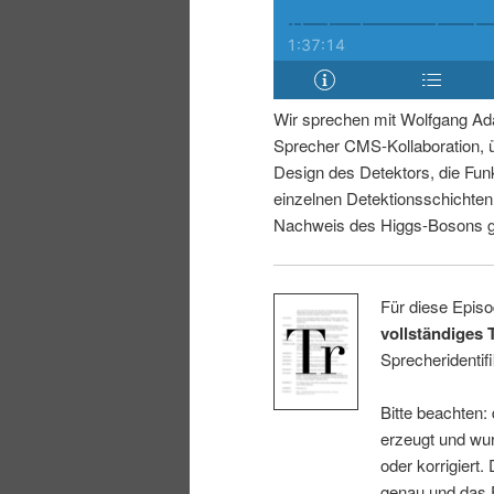
i
p
n
r
Wir sprechen mit Wolfgang Ad
g
i
Sprecher CMS-Kollaboration, 
Design des Detektors, die Fun
e
n
einzelnen Detektionsschichte
Nachweis des Higgs-Bosons ge
n
g
e
Für diese Episo
vollständiges 
n
Sprecheridentifi
Bitte beachten:
erzeugt und wur
oder korrigiert.
genau und das E