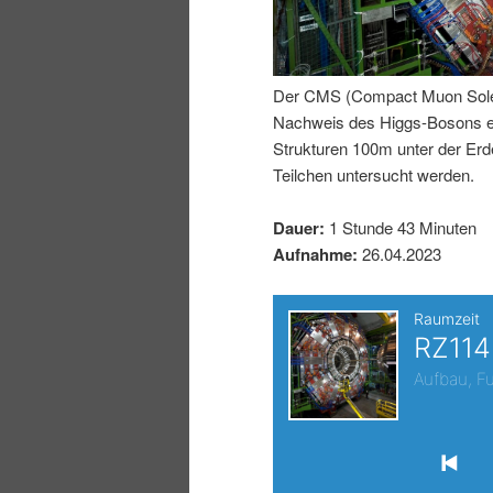
I
e
n
n
Der CMS (Compact Muon Soleno
Nachweis des Higgs-Bosons erm
h
I
Strukturen 100m unter der E
Teilchen untersucht werden.
a
n
Dauer:
1 Stunde 43 Minuten
l
h
Aufnahme:
26.04.2023
t
a
s
l
p
t
r
s