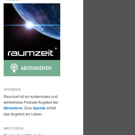
h
e
n
SPENDEN
Raumzeit ist ein kostenloses und
werbefreies Podcast-Angebot der
Metaebene
. Eine
Spende
erhält
das Angebot am Leben.
MASTODON