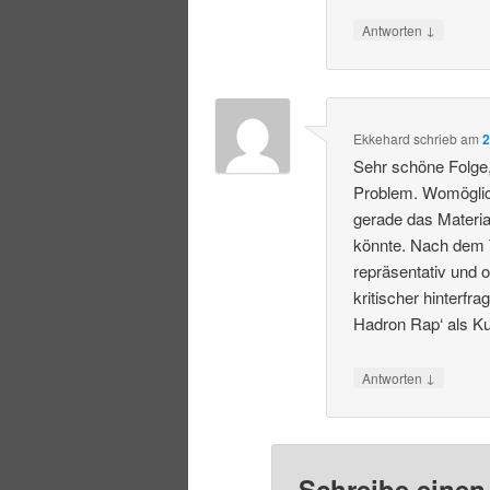
↓
Antworten
Ekkehard
schrieb
am
2
Sehr schöne Folge, 
Problem. Womöglich
gerade das Materi
könnte. Nach dem Tr
repräsentativ und 
kritischer hinterf
Hadron Rap‘ als K
↓
Antworten
Schreibe eine