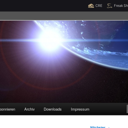
Raumzeit braucht Deine Unterstützung!
Spende jetzt!
CRE
Freak S
legenheiten
bonnieren
Archiv
Downloads
Impressum
Nächster
→