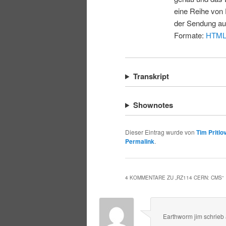
eine Reihe von 
der Sendung au
Formate:
HTM
Transkript
Shownotes
Dieser Eintrag wurde von
Tim Pritlo
Permalink
.
4 KOMMENTARE ZU „
RZ114 CERN: CMS
“
Earthworm jim
schrieb