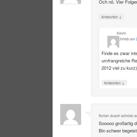
Och nö. Vier Folge
↓
Antworten
Kevin
schrieb
am
Finde es zwar int
umfrangreiche R
2012 viel zu kurz
↓
Antworten
florian dusch
schrieb
a
Sooooo großartig 
Bin schwer begeist