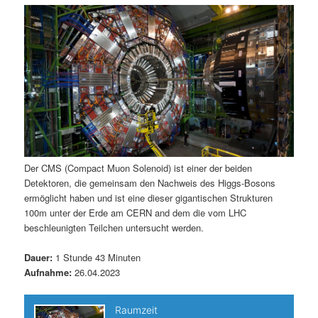
m
u
n
n
g
a
ä
n
e
v
n
i
r
d
g
a
e
ä
t
i
n
r
o
n
I
e
Der CMS (Compact Muon Solenoid) ist einer der beiden
Detektoren, die gemeinsam den Nachweis des Higgs-Bosons
n
n
ermöglicht haben und ist eine dieser gigantischen Strukturen
100m unter der Erde am CERN and dem die vom LHC
h
I
beschleunigten Teilchen untersucht werden.
a
n
Dauer:
1 Stunde 43 Minuten
Aufnahme:
26.04.2023
l
h
t
a