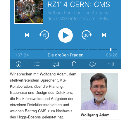
s
l
p
t
r
s
i
p
n
r
g
i
Wir sprechen mit Wolfgang Adam, dem
stellvertretendem Sprecher CMS-
e
n
Kollaboration, über die Planung,
Bauphase und Design des Detektors,
n
g
die Funktionsweise und Aufgaben der
einzelnen Detektionsschichten und
e
welchen Beitrag CMS zum Nachweis
Wolfgang Adam
des Higgs-Bosons geleistet hat.
n