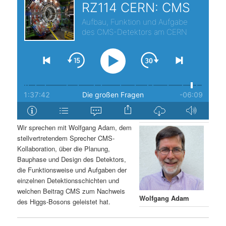
s
l
p
t
r
s
i
p
n
r
g
i
Wir sprechen mit Wolfgang Adam, dem
stellvertretendem Sprecher CMS-
e
n
Kollaboration, über die Planung,
Bauphase und Design des Detektors,
n
g
die Funktionsweise und Aufgaben der
einzelnen Detektionsschichten und
e
welchen Beitrag CMS zum Nachweis
Wolfgang Adam
des Higgs-Bosons geleistet hat.
n