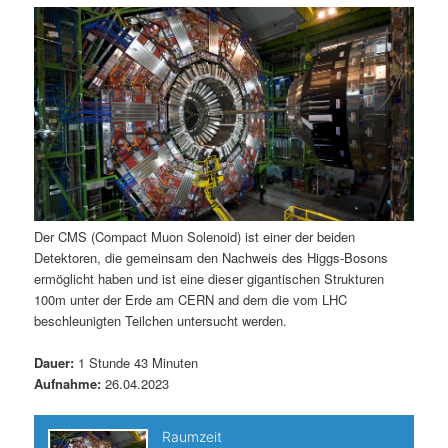
m
u
n
n
g
a
ä
n
e
v
n
i
r
d
g
a
e
ä
t
i
n
r
o
n
I
e
Der CMS (Compact Muon Solenoid) ist einer der beiden
Detektoren, die gemeinsam den Nachweis des Higgs-Bosons
n
n
ermöglicht haben und ist eine dieser gigantischen Strukturen
100m unter der Erde am CERN and dem die vom LHC
h
I
beschleunigten Teilchen untersucht werden.
a
n
Dauer:
1 Stunde 43 Minuten
Aufnahme:
26.04.2023
l
h
t
a