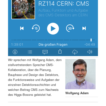
s
l
p
t
r
s
i
p
n
r
g
i
Wir sprechen mit Wolfgang Adam, dem
stellvertretendem Sprecher CMS-
e
n
Kollaboration, über die Planung,
Bauphase und Design des Detektors,
n
g
die Funktionsweise und Aufgaben der
einzelnen Detektionsschichten und
e
welchen Beitrag CMS zum Nachweis
Wolfgang Adam
des Higgs-Bosons geleistet hat.
n