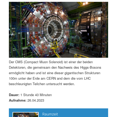
m
u
n
n
g
a
ä
n
e
v
n
i
r
d
g
a
e
ä
t
i
n
r
o
n
I
e
Der CMS (Compact Muon Solenoid) ist einer der beiden
Detektoren, die gemeinsam den Nachweis des Higgs-Bosons
n
n
ermöglicht haben und ist eine dieser gigantischen Strukturen
100m unter der Erde am CERN and dem die vom LHC
h
I
beschleunigten Teilchen untersucht werden.
a
n
Dauer:
1 Stunde 43 Minuten
Aufnahme:
26.04.2023
l
h
t
a