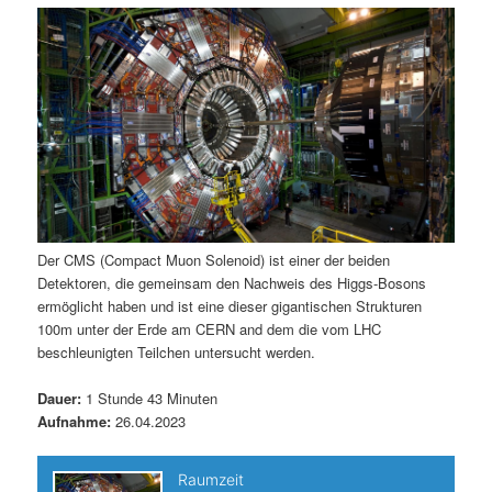
m
u
n
n
g
a
ä
n
e
v
n
i
r
d
g
a
e
ä
t
i
n
r
o
n
I
e
Der CMS (Compact Muon Solenoid) ist einer der beiden
Detektoren, die gemeinsam den Nachweis des Higgs-Bosons
n
n
ermöglicht haben und ist eine dieser gigantischen Strukturen
100m unter der Erde am CERN and dem die vom LHC
h
I
beschleunigten Teilchen untersucht werden.
a
n
Dauer:
1 Stunde 43 Minuten
Aufnahme:
26.04.2023
l
h
t
a