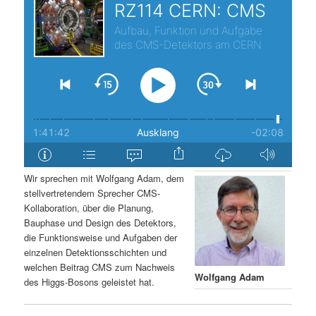
s
l
p
t
r
s
i
p
n
r
g
i
Wir sprechen mit Wolfgang Adam, dem
stellvertretendem Sprecher CMS-
e
n
Kollaboration, über die Planung,
Bauphase und Design des Detektors,
n
g
die Funktionsweise und Aufgaben der
einzelnen Detektionsschichten und
e
welchen Beitrag CMS zum Nachweis
Wolfgang Adam
des Higgs-Bosons geleistet hat.
n