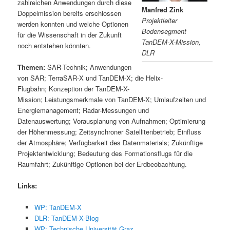
zahlreichen Anwendungen durch diese
Manfred Zink
Doppelmission bereits erschlossen
Projektleiter
werden konnten und welche Optionen
Bodensegment
für die Wissenschaft in der Zukunft
TanDEM-X-Mission,
noch entstehen könnten.
DLR
Themen:
SAR-Technik; Anwendungen
von SAR; TerraSAR-X und TanDEM-X; die Helix-
Flugbahn; Konzeption der TanDEM-X-
Mission; Leistungsmerkmale von TanDEM-X; Umlaufzeiten und
Energiemanagement; Radar-Messungen und
Datenauswertung; Vorausplanung von Aufnahmen; Optimierung
der Höhenmessung; Zeitsynchroner Satellitenbetrieb; Einfluss
der Atmosphäre; Verfügbarkeit des Datenmaterials; Zukünftige
Projektentwicklung; Bedeutung des Formationsflugs für die
Raumfahrt; Zukünftige Optionen bei der Erdbeobachtung.
Links:
WP: TanDEM-X
DLR: TanDEM-X-Blog
WP: Technische Universität Graz