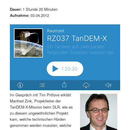
s
l
Dauer:
1 Stunde 20 Minuten
Aufnahme:
03.04.2012
p
t
r
s
i
p
n
r
g
i
e
n
n
g
Im Gespräch mit Tim Pritlove erklärt
Manfred Zink, Projektleiter der
TanDEM-X-Mission beim DLR, wie es
e
zu diesem ungewöhnlichen Projekt
kam, welche technischen Hürden
n
genommen werden mussten, welche