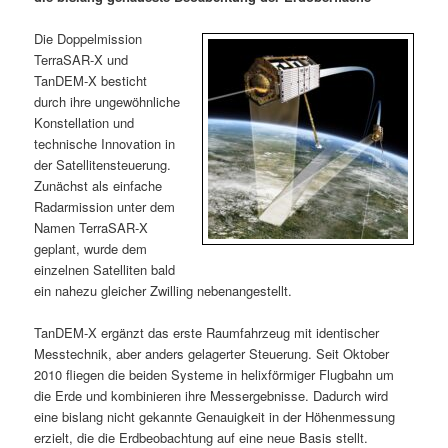
m
u
n
n
g
a
Die Doppelmission
ä
n
e
v
TerraSAR-X und
n
i
TanDEM-X besticht
r
d
g
durch ihre ungewöhnliche
a
Konstellation und
e
ä
t
technische Innovation in
i
der Satellitensteuerung.
n
r
o
Zunächst als einfache
n
Radarmission unter dem
I
e
Namen TerraSAR-X
geplant, wurde dem
n
n
einzelnen Satelliten bald
ein nahezu gleicher Zwilling nebenangestellt.
h
I
TanDEM-X ergänzt das erste Raumfahrzeug mit identischer
a
n
Messtechnik, aber anders gelagerter Steuerung. Seit Oktober
2010 fliegen die beiden Systeme in helixförmiger Flugbahn um
l
h
die Erde und kombinieren ihre Messergebnisse. Dadurch wird
eine bislang nicht gekannte Genauigkeit in der Höhenmessung
t
a
erzielt, die die Erdbeobachtung auf eine neue Basis stellt.