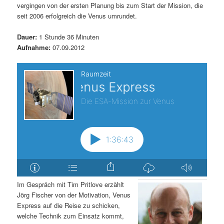
vergingen von der ersten Planung bis zum Start der Mission, die
s
l
seit 2006 erfolgreich die Venus umrundet.
p
t
Dauer:
1 Stunde 36 Minuten
Aufnahme:
07.09.2012
r
s
i
p
n
r
g
i
e
n
n
g
Im Gespräch mit Tim Pritlove erzählt
e
Jörg Fischer von der Motivation, Venus
Express auf die Reise zu schicken,
n
welche Technik zum Einsatz kommt,