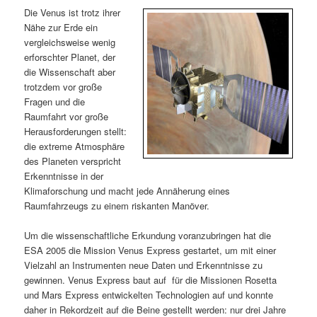
m
u
n
n
Die Venus ist trotz ihrer
g
a
Nähe zur Erde ein
ä
n
e
v
vergleichsweise wenig
n
i
erforschter Planet, der
r
d
g
die Wissenschaft aber
a
trotzdem vor große
e
ä
t
Fragen und die
i
Raumfahrt vor große
n
r
o
Herausforderungen stellt:
n
die extreme Atmosphäre
I
e
des Planeten verspricht
Erkenntnisse in der
n
n
Klimaforschung und macht jede Annäherung eines
Raumfahrzeugs zu einem riskanten Manöver.
h
I
Um die wissenschaftliche Erkundung voranzubringen hat die
a
n
ESA 2005 die Mission Venus Express gestartet, um mit einer
Vielzahl an Instrumenten neue Daten und Erkenntnisse zu
l
h
gewinnen. Venus Express baut auf für die Missionen Rosetta
und Mars Express entwickelten Technologien auf und konnte
t
a
daher in Rekordzeit auf die Beine gestellt werden: nur drei Jahre