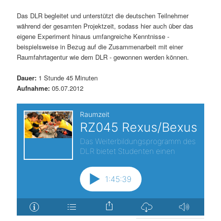
s
l
Das DLR begleitet und unterstützt die deutschen Teilnehmer
während der gesamten Projektzeit, sodass hier auch über das
p
t
eigene Experiment hinaus umfangreiche Kenntnisse -
beispielsweise in Bezug auf die Zusammenarbeit mit einer
r
s
Raumfahrtagentur wie dem DLR - gewonnen werden können.
i
p
Dauer:
1 Stunde 45 Minuten
Aufnahme:
05.07.2012
n
r
g
i
e
n
n
g
e
n