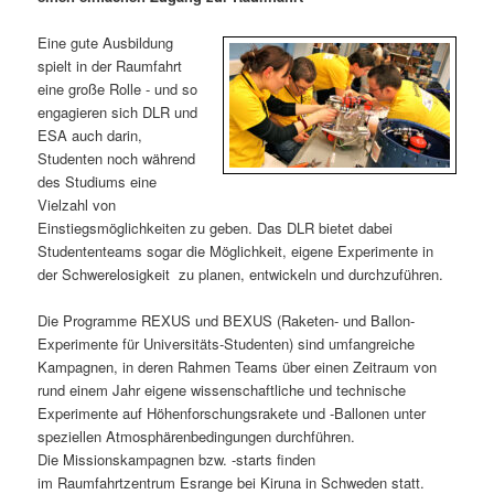
m
u
n
n
g
a
Eine gute Ausbildung
ä
n
e
v
spielt in der Raumfahrt
n
i
eine große Rolle - und so
r
d
g
engagieren sich DLR und
a
ESA auch darin,
e
ä
t
Studenten noch während
i
des Studiums eine
n
r
o
Vielzahl von
n
Einstiegsmöglichkeiten zu geben. Das DLR bietet dabei
I
e
Studententeams sogar die Möglichkeit, eigene Experimente in
der Schwerelosigkeit zu planen, entwickeln und durchzuführen.
n
n
Die Programme REXUS und BEXUS (Raketen- und Ballon-
h
I
Experimente für Universitäts-Studenten) sind umfangreiche
Kampagnen, in deren Rahmen Teams über einen Zeitraum von
a
n
rund einem Jahr eigene wissenschaftliche und technische
Experimente auf Höhenforschungsrakete und -Ballonen unter
l
h
speziellen Atmosphärenbedingungen durchführen.
Die Missionskampagnen bzw. -starts finden
t
a
im Raumfahrtzentrum Esrange bei Kiruna in Schweden statt.