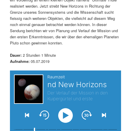
realisiert werden. Jetzt strebt New Horizons in Richtung der
s
l
Grenze unseres Sonnensystems und die Wissenschaft sucht
fleissig nach weiteren Objekten, die vielleicht auf diesem Weg
p
t
noch einmal genauer betrachtet werden können. In dieser
Sendung berichten wir von Planung und Verlauf der Mission und
r
s
den ersten Erkenntnissen, die wir über den ehemaligen Planeten
Pluto schon gewinnen konnten.
i
p
Dauer:
2 Stunden 1 Minute
n
r
Aufnahme:
05.07.2019
g
i
e
n
n
g
e
n