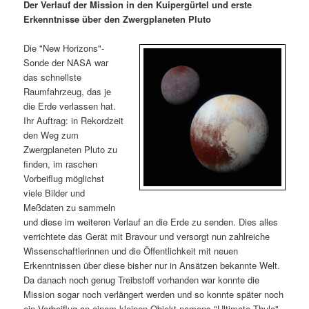
m
u
n
n
Der Verlauf der Mission in den Kuipergürtel und erste
g
a
Erkenntnisse über den Zwergplaneten Pluto
ä
n
e
v
n
i
Die "New Horizons"-
r
d
g
Sonde der NASA war
a
das schnellste
e
ä
t
Raumfahrzeug, das je
i
die Erde verlassen hat.
n
r
o
Ihr Auftrag: in Rekordzeit
n
den Weg zum
I
e
Zwergplaneten Pluto zu
finden, im raschen
Vorbeiflug möglichst
n
n
viele Bilder und
Meßdaten zu sammeln
h
I
und diese im weiteren Verlauf an die Erde zu senden. Dies alles
verrichtete das Gerät mit Bravour und versorgt nun zahlreiche
a
n
Wissenschaftlerinnen und die Öffentlichkeit mit neuen
Erkenntnissen über diese bisher nur in Ansätzen bekannte Welt.
l
h
Da danach noch genug Treibstoff vorhanden war konnte die
Mission sogar noch verlängert werden und so konnte später noch
t
a
ein Vorbeiflug an einem kleinen Objekt namens "Ultimate Thule"