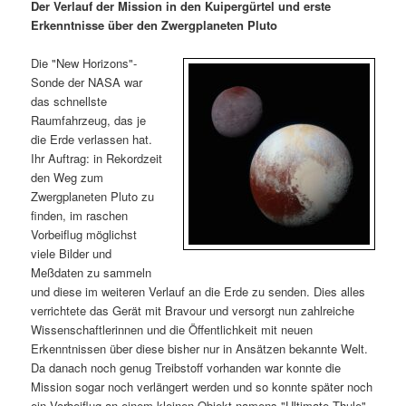
m
u
n
n
Der Verlauf der Mission in den Kuipergürtel und erste
g
a
Erkenntnisse über den Zwergplaneten Pluto
ä
n
e
v
n
i
Die "New Horizons"-
r
d
g
Sonde der NASA war
a
das schnellste
e
ä
t
Raumfahrzeug, das je
i
die Erde verlassen hat.
n
r
o
Ihr Auftrag: in Rekordzeit
n
den Weg zum
I
e
Zwergplaneten Pluto zu
finden, im raschen
Vorbeiflug möglichst
n
n
viele Bilder und
Meßdaten zu sammeln
h
I
und diese im weiteren Verlauf an die Erde zu senden. Dies alles
verrichtete das Gerät mit Bravour und versorgt nun zahlreiche
a
n
Wissenschaftlerinnen und die Öffentlichkeit mit neuen
Erkenntnissen über diese bisher nur in Ansätzen bekannte Welt.
l
h
Da danach noch genug Treibstoff vorhanden war konnte die
Mission sogar noch verlängert werden und so konnte später noch
t
a
ein Vorbeiflug an einem kleinen Objekt namens "Ultimate Thule"