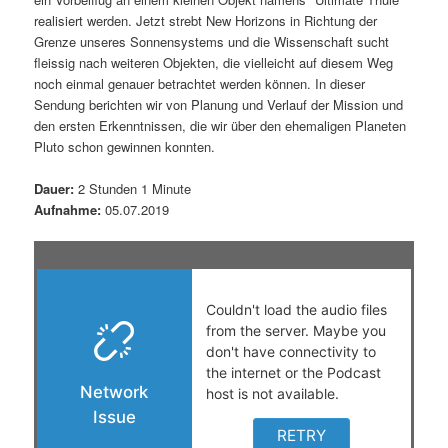
realisiert werden. Jetzt strebt New Horizons in Richtung der
s
l
Grenze unseres Sonnensystems und die Wissenschaft sucht
fleissig nach weiteren Objekten, die vielleicht auf diesem Weg
p
t
noch einmal genauer betrachtet werden können. In dieser
Sendung berichten wir von Planung und Verlauf der Mission und
r
s
den ersten Erkenntnissen, die wir über den ehemaligen Planeten
Pluto schon gewinnen konnten.
i
p
Dauer:
2 Stunden 1 Minute
n
r
Aufnahme:
05.07.2019
g
i
e
n
n
g
e
n