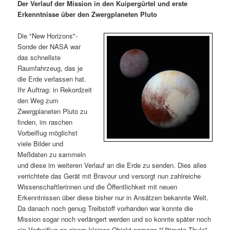
m
u
n
n
Der Verlauf der Mission in den Kuipergürtel und erste
g
a
Erkenntnisse über den Zwergplaneten Pluto
ä
n
e
v
n
i
Die "New Horizons"-
r
d
g
Sonde der NASA war
a
das schnellste
e
ä
t
Raumfahrzeug, das je
i
die Erde verlassen hat.
n
r
o
Ihr Auftrag: in Rekordzeit
n
den Weg zum
I
e
Zwergplaneten Pluto zu
finden, im raschen
Vorbeiflug möglichst
n
n
viele Bilder und
Meßdaten zu sammeln
h
I
und diese im weiteren Verlauf an die Erde zu senden. Dies alles
verrichtete das Gerät mit Bravour und versorgt nun zahlreiche
a
n
Wissenschaftlerinnen und die Öffentlichkeit mit neuen
Erkenntnissen über diese bisher nur in Ansätzen bekannte Welt.
l
h
Da danach noch genug Treibstoff vorhanden war konnte die
Mission sogar noch verlängert werden und so konnte später noch
t
a
ein Vorbeiflug an einem kleinen Objekt namens "Ultimate Thule"