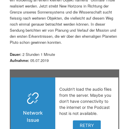
realisiert werden. Jetzt strebt New Horizons in Richtung der
s
l
Grenze unseres Sonnensystems und die Wissenschaft sucht
fleissig nach weiteren Objekten, die vielleicht auf diesem Weg
p
t
noch einmal genauer betrachtet werden können. In dieser
Sendung berichten wir von Planung und Verlauf der Mission und
r
s
den ersten Erkenntnissen, die wir über den ehemaligen Planeten
Pluto schon gewinnen konnten.
i
p
Dauer:
2 Stunden 1 Minute
n
r
Aufnahme:
05.07.2019
g
i
e
n
n
g
e
n