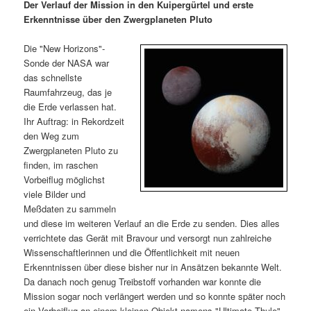
m
u
n
n
Der Verlauf der Mission in den Kuipergürtel und erste
g
a
Erkenntnisse über den Zwergplaneten Pluto
ä
n
e
v
n
i
Die "New Horizons"-
r
d
g
Sonde der NASA war
a
das schnellste
e
ä
t
Raumfahrzeug, das je
i
die Erde verlassen hat.
n
r
o
Ihr Auftrag: in Rekordzeit
n
den Weg zum
I
e
Zwergplaneten Pluto zu
finden, im raschen
Vorbeiflug möglichst
n
n
viele Bilder und
Meßdaten zu sammeln
h
I
und diese im weiteren Verlauf an die Erde zu senden. Dies alles
verrichtete das Gerät mit Bravour und versorgt nun zahlreiche
a
n
Wissenschaftlerinnen und die Öffentlichkeit mit neuen
Erkenntnissen über diese bisher nur in Ansätzen bekannte Welt.
l
h
Da danach noch genug Treibstoff vorhanden war konnte die
Mission sogar noch verlängert werden und so konnte später noch
t
a
ein Vorbeiflug an einem kleinen Objekt namens "Ultimate Thule"