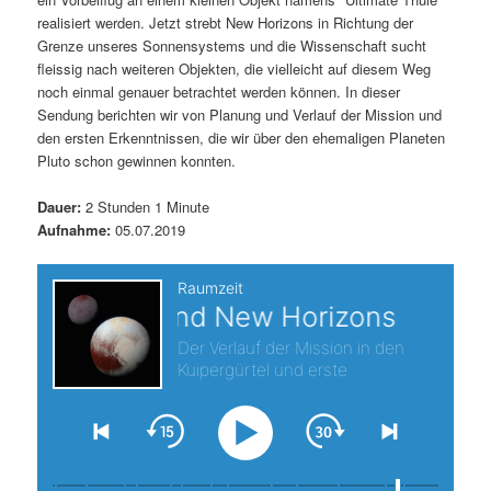
realisiert werden. Jetzt strebt New Horizons in Richtung der
s
l
Grenze unseres Sonnensystems und die Wissenschaft sucht
fleissig nach weiteren Objekten, die vielleicht auf diesem Weg
p
t
noch einmal genauer betrachtet werden können. In dieser
Sendung berichten wir von Planung und Verlauf der Mission und
r
s
den ersten Erkenntnissen, die wir über den ehemaligen Planeten
Pluto schon gewinnen konnten.
i
p
Dauer:
2 Stunden 1 Minute
n
r
Aufnahme:
05.07.2019
g
i
e
n
n
g
e
n