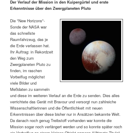
m
u
n
n
Der Verlauf der Mission in den Kuipergürtel und erste
g
a
Erkenntnisse über den Zwergplaneten Pluto
ä
n
e
v
n
i
Die "New Horizons"-
r
d
g
Sonde der NASA war
a
das schnellste
e
ä
t
Raumfahrzeug, das je
i
die Erde verlassen hat.
n
r
o
Ihr Auftrag: in Rekordzeit
n
den Weg zum
I
e
Zwergplaneten Pluto zu
finden, im raschen
Vorbeiflug möglichst
n
n
viele Bilder und
Meßdaten zu sammeln
h
I
und diese im weiteren Verlauf an die Erde zu senden. Dies alles
verrichtete das Gerät mit Bravour und versorgt nun zahlreiche
a
n
Wissenschaftlerinnen und die Öffentlichkeit mit neuen
Erkenntnissen über diese bisher nur in Ansätzen bekannte Welt.
l
h
Da danach noch genug Treibstoff vorhanden war konnte die
Mission sogar noch verlängert werden und so konnte später noch
t
a
ein Vorbeiflug an einem kleinen Objekt namens "Ultimate Thule"