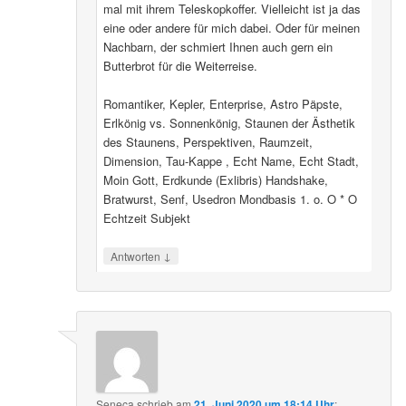
mal mit ihrem Teleskopkoffer. Vielleicht ist ja das
eine oder andere für mich dabei. Oder für meinen
Nachbarn, der schmiert Ihnen auch gern ein
Butterbrot für die Weiterreise.
Romantiker, Kepler, Enterprise, Astro Päpste,
Erlkönig vs. Sonnenkönig, Staunen der Ästhetik
des Staunens, Perspektiven, Raumzeit,
Dimension, Tau-Kappe , Echt Name, Echt Stadt,
Moin Gott, Erdkunde (Exlibris) Handshake,
Bratwurst, Senf, Usedron Mondbasis 1. o. O * O
Echtzeit Subjekt
↓
Antworten
Seneca
schrieb
am
21. Juni 2020 um 18:14 Uhr
: