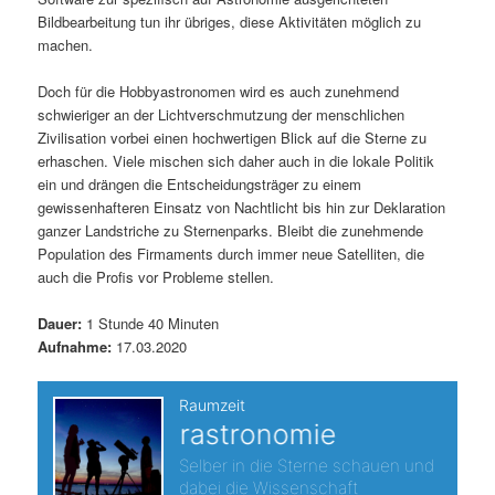
Bildbearbeitung tun ihr übriges, diese Aktivitäten möglich zu
s
l
machen.
p
t
Doch für die Hobbyastronomen wird es auch zunehmend
schwieriger an der Lichtverschmutzung der menschlichen
r
s
Zivilisation vorbei einen hochwertigen Blick auf die Sterne zu
erhaschen. Viele mischen sich daher auch in die lokale Politik
i
p
ein und drängen die Entscheidungsträger zu einem
gewissenhafteren Einsatz von Nachtlicht bis hin zur Deklaration
n
r
ganzer Landstriche zu Sternenparks. Bleibt die zunehmende
Population des Firmaments durch immer neue Satelliten, die
g
i
auch die Profis vor Probleme stellen.
e
n
Dauer:
1 Stunde 40 Minuten
Aufnahme:
17.03.2020
n
g
e
n