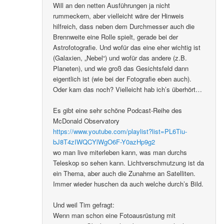
Will an den netten Ausführungen ja nicht
rummeckern, aber vielleicht wäre der Hinweis
hilfreich, dass neben dem Durchmesser auch die
Brennweite eine Rolle spielt, gerade bei der
Astrofotografie. Und wofür das eine eher wichtig ist
(Galaxien, „Nebel“) und wofür das andere (z.B.
Planeten), und wie groß das Gesichtsfeld dann
eigentlich ist (wie bei der Fotografie eben auch).
Oder kam das noch? Vielleicht hab ich’s überhört…
Es gibt eine sehr schöne Podcast-Reihe des
McDonald Observatory
https://www.youtube.com/playlist?list=PL6Tiu-
bJ8T4zIWQCYlWgO6F-Y0azHp9g2
wo man live miterleben kann, was man durchs
Teleskop so sehen kann. Lichtverschmutzung ist da
ein Thema, aber auch die Zunahme an Satelliten.
Immer wieder huschen da auch welche durch’s Bild.
Und weil Tim gefragt:
Wenn man schon eine Fotoausrüstung mit