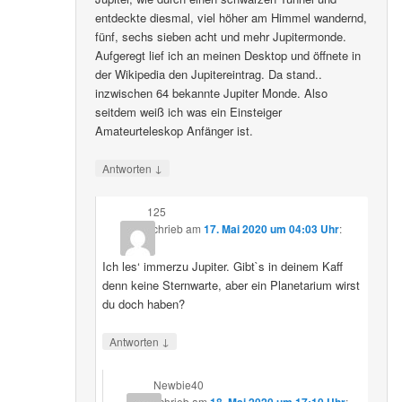
entdeckte diesmal, viel höher am Himmel wandernd,
fünf, sechs sieben acht und mehr Jupitermonde.
Aufgeregt lief ich an meinen Desktop und öffnete in
der Wikipedia den Jupitereintrag. Da stand..
inzwischen 64 bekannte Jupiter Monde. Also
seitdem weiß ich was ein Einsteiger
Amateurteleskop Anfänger ist.
↓
Antworten
125
schrieb
am
17. Mai 2020 um 04:03 Uhr
:
Ich les‘ immerzu Jupiter. Gibt`s in deinem Kaff
denn keine Sternwarte, aber ein Planetarium wirst
du doch haben?
↓
Antworten
Newbie40
schrieb
am
18. Mai 2020 um 17:10 Uhr
: