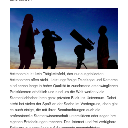
m
u
n
n
g
a
ä
n
e
v
n
i
r
d
g
a
e
ä
t
i
n
r
o
n
I
e
Astronomie ist kein Tätigkeitsfeld, das nur ausgebildeten
n
n
Astronomen offen steht. Leistungsfähige Teleskope und Kameras
sind schon lange in hoher Qualität in zunehmend erschwinglichen
h
I
Preisklassen erhältlich und rund um die Welt werfen viele
Sternenliebhaber ihren ganz privaten Blick ins Universum. Dabei
a
n
steht bei vielen der Spaß an der Sache im Vordergrund, doch gibt
es auch einige, die mit ihren Beoabachtungen auch die
l
h
professionelle Sternenwissenschaft unterstützen oder sogar ihre
eigenen Entdeckungen machen. Das Internet und frei verfügbare
t
a
Software zur spezifisch auf Astronomie ausgerichteten