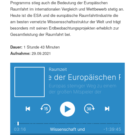
Programms stieg auch die Bedeutung der Europäischen
s
l
Raumfahrt im internationalen Vergleich und Wettbewerb stetig an.
Heute ist die ESA und die europäische Raumfahrtindustrie die
p
t
am besten vernetzte Wissensschaftsstruktur der Welt und trägt
besonders mit seinen Erdbeobachtungsprojekten erheblich zur
r
s
Gesamtleistung der Raumfahrt bei.
i
p
Dauer:
1 Stunde 43 Minuten
Aufnahme:
29.09.2021
n
r
g
i
e
n
n
g
e
n