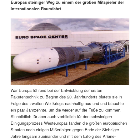
m
u
n
n
Europas steiniger Weg zu einem der großen Mitspieler der
g
a
Internationalen Raumfahrt
ä
n
e
v
n
i
r
d
g
a
e
ä
t
i
n
r
o
n
I
e
n
n
War Europa führend bei der Entwicklung der ersten
h
I
Raketentechnik zu Beginn des 20. Jahrhunderts blutete sie in
Folge des zweiten Weltkriegs nachhaltig aus und und brauchte
a
n
ein paar Jahrzehnte, um die wieder auf die Füße zu kommen.
Sinnbildlich für aber auch vorbildlich für den schwierigen
l
h
Einigungsprozess Westeuropas fanden die großen europäischen
Staaten nach einigen Mißerfolgen gegen Ende der Siebziger
t
a
Jahre langsam zueinander und mit dem Erfolg des Ariane-