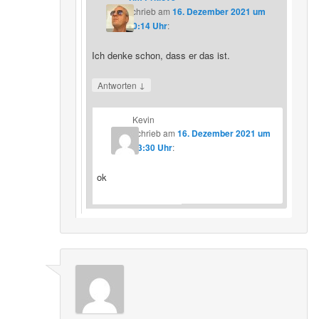
schrieb
am
16. Dezember 2021 um
20:14 Uhr
:
Ich denke schon, dass er das ist.
↓
Antworten
Kevin
schrieb
am
16. Dezember 2021 um
23:30 Uhr
:
ok