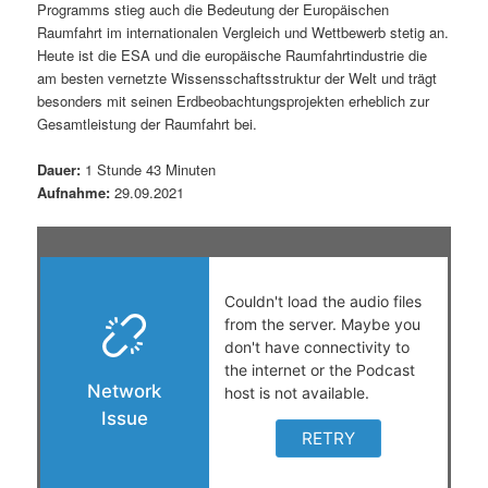
Programms stieg auch die Bedeutung der Europäischen
s
l
Raumfahrt im internationalen Vergleich und Wettbewerb stetig an.
Heute ist die ESA und die europäische Raumfahrtindustrie die
p
t
am besten vernetzte Wissensschaftsstruktur der Welt und trägt
besonders mit seinen Erdbeobachtungsprojekten erheblich zur
r
s
Gesamtleistung der Raumfahrt bei.
i
p
Dauer:
1 Stunde 43 Minuten
Aufnahme:
29.09.2021
n
r
g
i
e
n
n
g
e
n