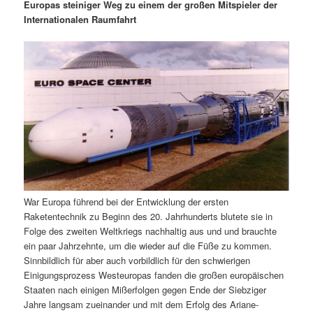
m
u
n
n
Europas steiniger Weg zu einem der großen Mitspieler der
g
a
Internationalen Raumfahrt
ä
n
e
v
n
i
r
d
g
a
e
ä
t
i
n
r
o
n
I
e
n
n
War Europa führend bei der Entwicklung der ersten
h
I
Raketentechnik zu Beginn des 20. Jahrhunderts blutete sie in
Folge des zweiten Weltkriegs nachhaltig aus und und brauchte
a
n
ein paar Jahrzehnte, um die wieder auf die Füße zu kommen.
Sinnbildlich für aber auch vorbildlich für den schwierigen
l
h
Einigungsprozess Westeuropas fanden die großen europäischen
Staaten nach einigen Mißerfolgen gegen Ende der Siebziger
t
a
Jahre langsam zueinander und mit dem Erfolg des Ariane-