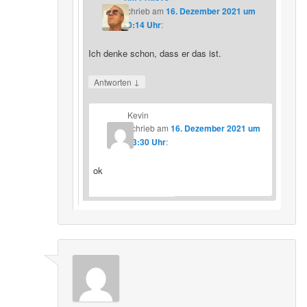
schrieb
am
16. Dezember 2021 um
20:14 Uhr
:
Ich denke schon, dass er das ist.
↓
Antworten
Kevin
schrieb
am
16. Dezember 2021 um
23:30 Uhr
:
ok