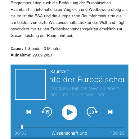
Programms stieg auch die Bedeutung der Europäischen
s
l
Raumfahrt im internationalen Vergleich und Wettbewerb stetig an.
Heute ist die ESA und die europäische Raumfahrtindustrie die
p
t
am besten vernetzte Wissensschaftsstruktur der Welt und trägt
besonders mit seinen Erdbeobachtungsprojekten erheblich zur
r
s
Gesamtleistung der Raumfahrt bei.
i
p
Dauer:
1 Stunde 43 Minuten
Aufnahme:
29.09.2021
n
r
g
i
e
n
n
g
e
n