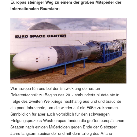
m
u
n
n
Europas steiniger Weg zu einem der großen Mitspieler der
g
a
Internationalen Raumfahrt
ä
n
e
v
n
i
r
d
g
a
e
ä
t
i
n
r
o
n
I
e
n
n
War Europa führend bei der Entwicklung der ersten
h
I
Raketentechnik zu Beginn des 20. Jahrhunderts blutete sie in
Folge des zweiten Weltkriegs nachhaltig aus und und brauchte
a
n
ein paar Jahrzehnte, um die wieder auf die Füße zu kommen.
Sinnbildlich für aber auch vorbildlich für den schwierigen
l
h
Einigungsprozess Westeuropas fanden die großen europäischen
Staaten nach einigen Mißerfolgen gegen Ende der Siebziger
t
a
Jahre langsam zueinander und mit dem Erfolg des Ariane-