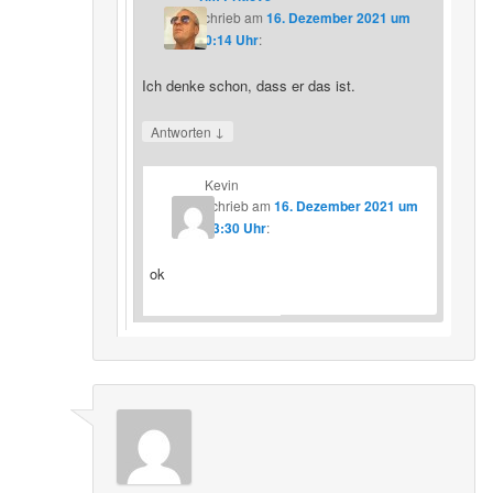
schrieb
am
16. Dezember 2021 um
20:14 Uhr
:
Ich denke schon, dass er das ist.
↓
Antworten
Kevin
schrieb
am
16. Dezember 2021 um
23:30 Uhr
:
ok