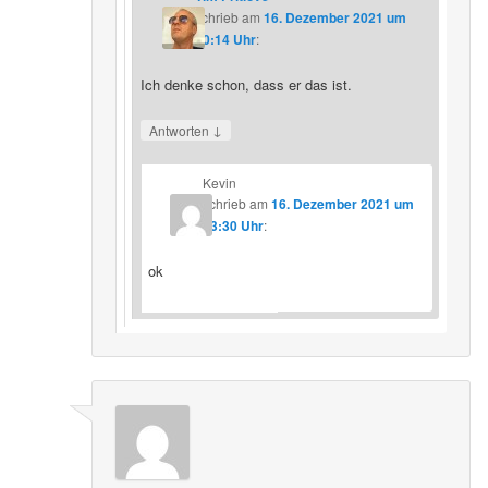
schrieb
am
16. Dezember 2021 um
20:14 Uhr
:
Ich denke schon, dass er das ist.
↓
Antworten
Kevin
schrieb
am
16. Dezember 2021 um
23:30 Uhr
:
ok