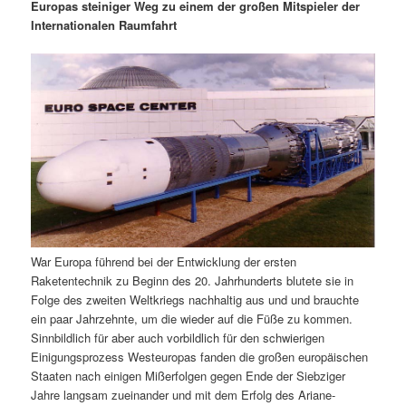
m
u
n
n
Europas steiniger Weg zu einem der großen Mitspieler der
g
a
Internationalen Raumfahrt
ä
n
e
v
n
i
r
d
g
a
e
ä
t
i
n
r
o
n
I
e
n
n
War Europa führend bei der Entwicklung der ersten
h
I
Raketentechnik zu Beginn des 20. Jahrhunderts blutete sie in
Folge des zweiten Weltkriegs nachhaltig aus und und brauchte
a
n
ein paar Jahrzehnte, um die wieder auf die Füße zu kommen.
Sinnbildlich für aber auch vorbildlich für den schwierigen
l
h
Einigungsprozess Westeuropas fanden die großen europäischen
Staaten nach einigen Mißerfolgen gegen Ende der Siebziger
t
a
Jahre langsam zueinander und mit dem Erfolg des Ariane-