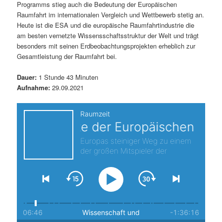
Programms stieg auch die Bedeutung der Europäischen
s
l
Raumfahrt im internationalen Vergleich und Wettbewerb stetig an.
Heute ist die ESA und die europäische Raumfahrtindustrie die
p
t
am besten vernetzte Wissensschaftsstruktur der Welt und trägt
besonders mit seinen Erdbeobachtungsprojekten erheblich zur
r
s
Gesamtleistung der Raumfahrt bei.
i
p
Dauer:
1 Stunde 43 Minuten
Aufnahme:
29.09.2021
n
r
g
i
e
n
n
g
e
n