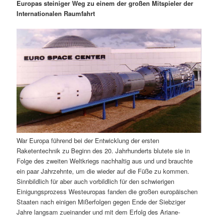
m
u
n
n
Europas steiniger Weg zu einem der großen Mitspieler der
g
a
Internationalen Raumfahrt
ä
n
e
v
n
i
r
d
g
a
e
ä
t
i
n
r
o
n
I
e
n
n
War Europa führend bei der Entwicklung der ersten
h
I
Raketentechnik zu Beginn des 20. Jahrhunderts blutete sie in
Folge des zweiten Weltkriegs nachhaltig aus und und brauchte
a
n
ein paar Jahrzehnte, um die wieder auf die Füße zu kommen.
Sinnbildlich für aber auch vorbildlich für den schwierigen
l
h
Einigungsprozess Westeuropas fanden die großen europäischen
Staaten nach einigen Mißerfolgen gegen Ende der Siebziger
t
a
Jahre langsam zueinander und mit dem Erfolg des Ariane-