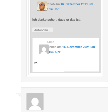
schrieb
am
16. Dezember 2021 um
20:14 Uhr
:
Ich denke schon, dass er das ist.
↓
Antworten
Kevin
schrieb
am
16. Dezember 2021 um
23:30 Uhr
:
ok