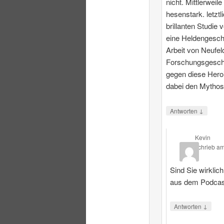
nicht. Mittlerweile
hesenstark. letztl
brillanten Studie 
eine Heldengesch
Arbeit von Neufeld
Forschungsgeschi
gegen diese Heroi
dabei den Mythos
↓
Antworten
Kevin
schrieb
a
Sind Sie wirklic
aus dem Podcas
↓
Antworten