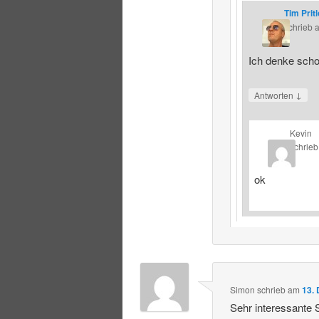
Tim Prit
schrieb
Ich denke schon
↓
Antworten
Kevin
schrieb
ok
Simon
schrieb
am
13.
Sehr interessante