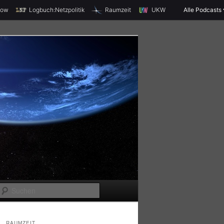
X
how
Logbuch:Netzpolitik
Raumzeit
UKW
Alle Podcasts
S
u
c
RAUMZEIT