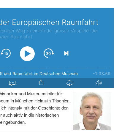
istoriker und Museumsleiter für
um in München Helmuth Trischler.
sich intensiv mit der Geschichte der
r auch aktiv in die historischen
 eingebunden.