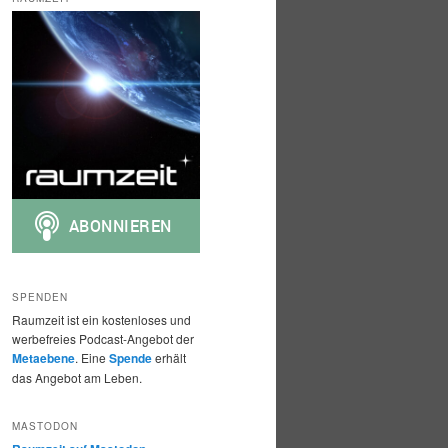
h
e
n
SPENDEN
Raumzeit ist ein kostenloses und
werbefreies Podcast-Angebot der
Metaebene
. Eine
Spende
erhält
das Angebot am Leben.
MASTODON