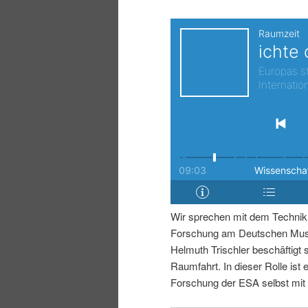
i
p
n
r
g
i
e
n
n
g
e
Wir sprechen mit dem Technikh
n
Forschung am Deutschen Muse
Helmuth Trischler beschäftigt 
Raumfahrt. In dieser Rolle ist e
Forschung der ESA selbst mit