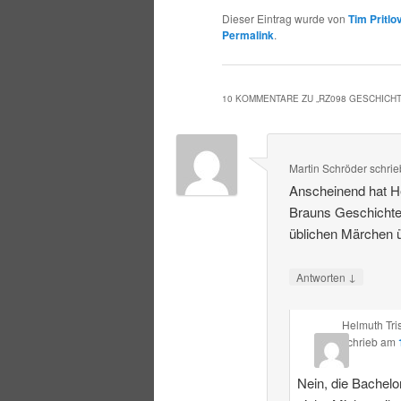
Dieser Eintrag wurde von
Tim Pritlo
Permalink
.
10 KOMMENTARE ZU „
RZ098 GESCHICH
Martin Schröder
schrie
Anscheinend hat He
Brauns Geschichte
üblichen Märchen ü
↓
Antworten
Helmuth Tri
schrieb
am
Nein, die Bachelor