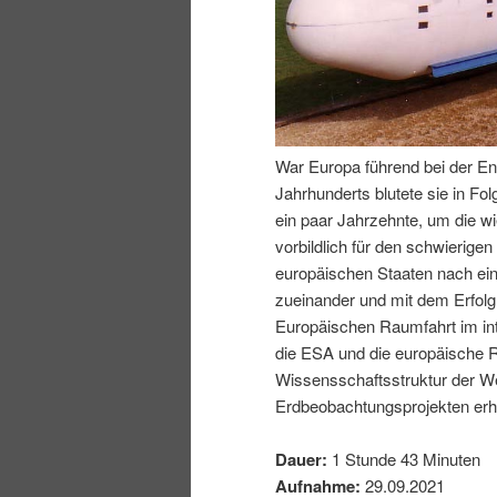
I
e
n
n
h
I
War Europa führend bei der En
Jahrhunderts blutete sie in Fo
a
n
ein paar Jahrzehnte, um die wi
vorbildlich für den schwierig
l
h
europäischen Staaten nach ei
zueinander und mit dem Erfol
t
a
Europäischen Raumfahrt im inte
die ESA und die europäische R
s
l
Wissensschaftsstruktur der We
Erdbeobachtungsprojekten erhe
p
t
Dauer:
1 Stunde 43 Minuten
r
s
Aufnahme:
29.09.2021