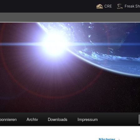
Raumzeit braucht Deine Unterstützung!
Spende jetzt!
CRE
Freak S
legenheiten
bonnieren
Archiv
Downloads
Impressum
Nächster
→