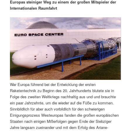
m
u
n
n
Europas steiniger Weg zu einem der großen Mitspieler der
g
a
Internationalen Raumfahrt
ä
n
e
v
n
i
r
d
g
a
e
ä
t
i
n
r
o
n
I
e
n
n
War Europa führend bei der Entwicklung der ersten
h
I
Raketentechnik zu Beginn des 20. Jahrhunderts blutete sie in
Folge des zweiten Weltkriegs nachhaltig aus und und brauchte
a
n
ein paar Jahrzehnte, um die wieder auf die Füße zu kommen.
Sinnbildlich für aber auch vorbildlich für den schwierigen
l
h
Einigungsprozess Westeuropas fanden die großen europäischen
Staaten nach einigen Mißerfolgen gegen Ende der Siebziger
t
a
Jahre langsam zueinander und mit dem Erfolg des Ariane-