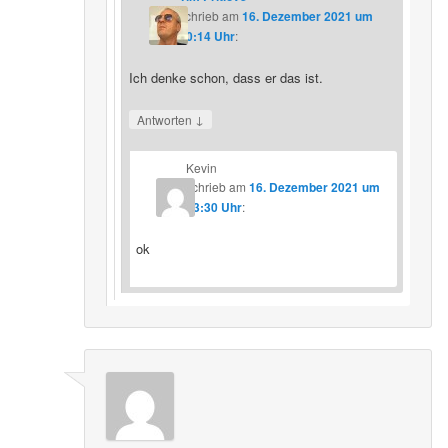
schrieb
am
16. Dezember 2021 um
20:14 Uhr
:
Ich denke schon, dass er das ist.
↓
Antworten
Kevin
schrieb
am
16. Dezember 2021 um
23:30 Uhr
:
ok