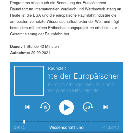
Programms stieg auch die Bedeutung der Europäischen
s
l
Raumfahrt im internationalen Vergleich und Wettbewerb stetig an.
Heute ist die ESA und die europäische Raumfahrtindustrie die
p
t
am besten vernetzte Wissensschaftsstruktur der Welt und trägt
besonders mit seinen Erdbeobachtungsprojekten erheblich zur
r
s
Gesamtleistung der Raumfahrt bei.
i
p
Dauer:
1 Stunde 43 Minuten
Aufnahme:
29.09.2021
n
r
g
i
e
n
n
g
e
n