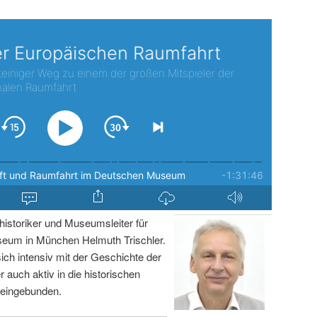
istoriker und Museumsleiter für
um in München Helmuth Trischler.
sich intensiv mit der Geschichte der
r auch aktiv in die historischen
 eingebunden.