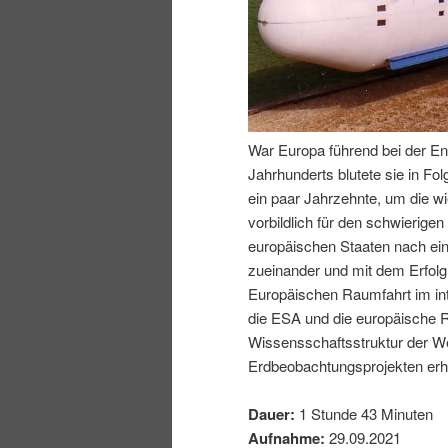
I
e
n
n
h
I
War Europa führend bei der En
Jahrhunderts blutete sie in Fo
a
n
ein paar Jahrzehnte, um die wi
vorbildlich für den schwierig
l
h
europäischen Staaten nach ei
zueinander und mit dem Erfol
t
a
Europäischen Raumfahrt im inte
die ESA und die europäische R
s
l
Wissensschaftsstruktur der We
Erdbeobachtungsprojekten erhe
p
t
Dauer:
1 Stunde 43 Minuten
r
s
Aufnahme:
29.09.2021