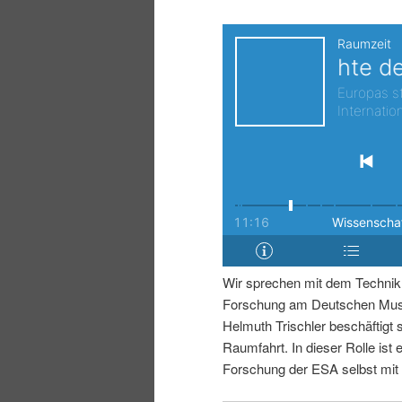
i
p
n
r
g
i
e
n
n
g
e
Wir sprechen mit dem Technikh
n
Forschung am Deutschen Muse
Helmuth Trischler beschäftigt 
Raumfahrt. In dieser Rolle ist e
Forschung der ESA selbst mit