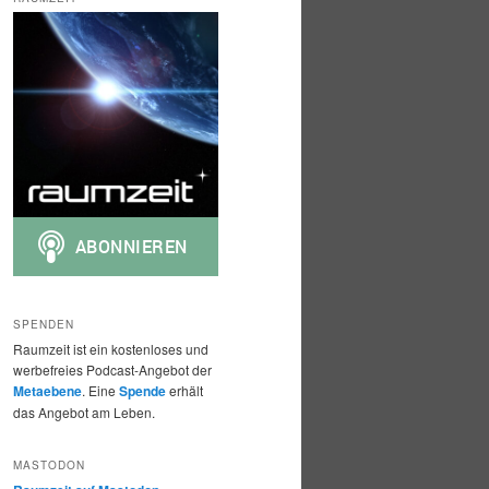
h
e
n
SPENDEN
Raumzeit ist ein kostenloses und
werbefreies Podcast-Angebot der
Metaebene
. Eine
Spende
erhält
das Angebot am Leben.
MASTODON