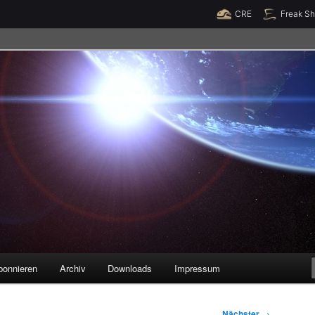
Raumzeit braucht Deine Unterstützung!
Spende jetzt!
CRE
Freak S
legenheiten
bonnieren
Archiv
Downloads
Impressum
Nächster
→