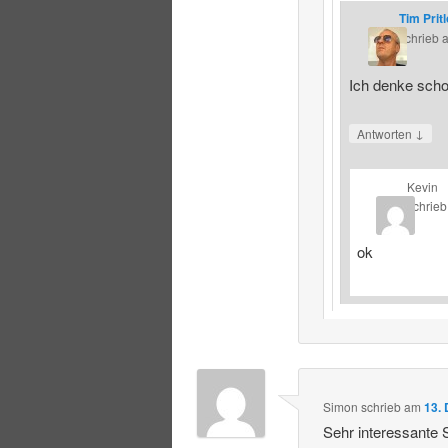
Tim Prit
schrieb
Ich denke schon
↓
Antworten
Kevin
schrieb
ok
Simon
schrieb
am
13.
Sehr interessante