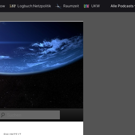
X
how
Logbuch:Netzpolitik
Raumzeit
UKW
Alle Podcasts
S
u
c
RAUMZEIT