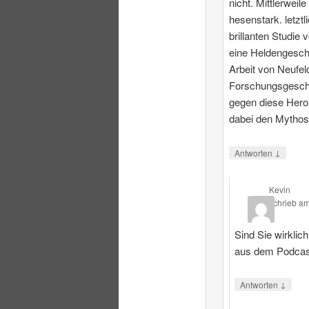
nicht. Mittlerweile
hesenstark. letztl
brillanten Studie 
eine Heldengesch
Arbeit von Neufeld
Forschungsgeschi
gegen diese Heroi
dabei den Mythos
↓
Antworten
Kevin
schrieb
a
Sind Sie wirklic
aus dem Podcas
↓
Antworten