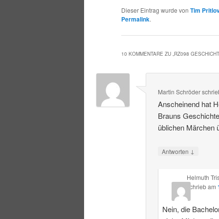
Dieser Eintrag wurde von
Tim Pritlo
Permalink
.
10 KOMMENTARE ZU „
RZ098 GESCHICH
Martin Schröder
schrie
Anscheinend hat He
Brauns Geschichte
üblichen Märchen ü
↓
Antworten
Helmuth Tri
schrieb
am
Nein, die Bachelor