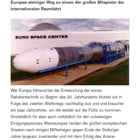
m
u
n
n
Europas steiniger Weg zu einem der großen Mitspieler der
g
a
Internationalen Raumfahrt
ä
n
e
v
n
i
r
d
g
a
e
ä
t
i
n
r
o
n
I
e
n
n
War Europa führend bei der Entwicklung der ersten
h
I
Raketentechnik zu Beginn des 20. Jahrhunderts blutete sie in
Folge des zweiten Weltkriegs nachhaltig aus und und brauchte
a
n
ein paar Jahrzehnte, um die wieder auf die Füße zu kommen.
Sinnbildlich für aber auch vorbildlich für den schwierigen
l
h
Einigungsprozess Westeuropas fanden die großen europäischen
Staaten nach einigen Mißerfolgen gegen Ende der Siebziger
t
a
Jahre langsam zueinander und mit dem Erfolg des Ariane-