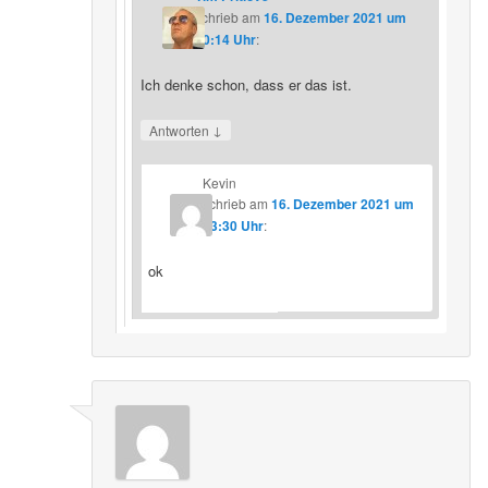
schrieb
am
16. Dezember 2021 um
20:14 Uhr
:
Ich denke schon, dass er das ist.
↓
Antworten
Kevin
schrieb
am
16. Dezember 2021 um
23:30 Uhr
:
ok