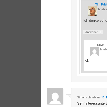
Tim Prit
schrieb
Ich denke schon
↓
Antworten
Kevin
schrieb
ok
Simon
schrieb
am
13.
Sehr interessante