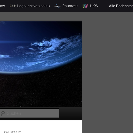
X
how
Logbuch:Netzpolitik
Raumzeit
UKW
Alle Podcasts
S
u
c
RAUMZEIT