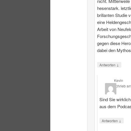
nicht. Mittlerweile
hesenstark. letztl
brillanten Studie 
eine Heldengesch
Arbeit von Neufeld
Forschungsgeschi
gegen diese Heroi
dabei den Mythos
↓
Antworten
Kevin
schrieb
a
Sind Sie wirklic
aus dem Podcas
↓
Antworten