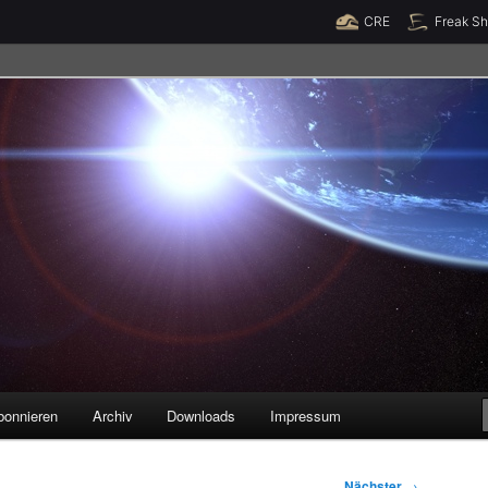
Raumzeit braucht Deine Unterstützung!
Spende jetzt!
CRE
Freak S
legenheiten
bonnieren
Archiv
Downloads
Impressum
Nächster
→