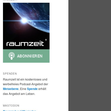
h
e
n
SPENDEN
Raumzeit ist ein kostenloses und
werbefreies Podcast-Angebot der
Metaebene
. Eine
Spende
erhält
das Angebot am Leben.
MASTODON