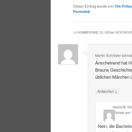
Dieser Eintrag wurde von
Tim Pritlo
Permalink
.
10 KOMMENTARE ZU „
RZ098 GESCHICH
Martin Schröder
schrie
Anscheinend hat He
Brauns Geschichte
üblichen Märchen ü
↓
Antworten
Helmuth Tri
schrieb
am
Nein, die Bachelor