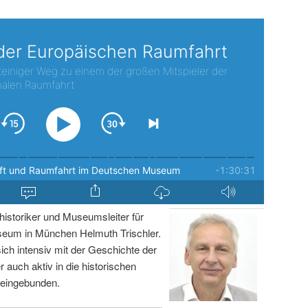
istoriker und Museumsleiter für
um in München Helmuth Trischler.
sich intensiv mit der Geschichte der
r auch aktiv in die historischen
 eingebunden.