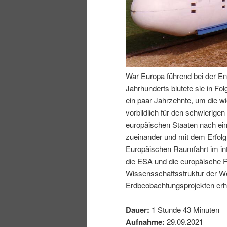
I
e
n
n
h
I
War Europa führend bei der En
Jahrhunderts blutete sie in Fo
a
n
ein paar Jahrzehnte, um die wi
vorbildlich für den schwierig
l
h
europäischen Staaten nach ei
zueinander und mit dem Erfol
t
a
Europäischen Raumfahrt im inte
die ESA und die europäische R
s
l
Wissensschaftsstruktur der We
Erdbeobachtungsprojekten erhe
p
t
Dauer:
1 Stunde 43 Minuten
r
s
Aufnahme:
29.09.2021