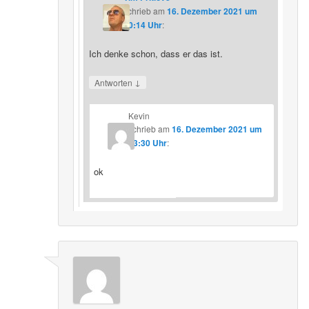
schrieb
am
16. Dezember 2021 um
20:14 Uhr
:
Ich denke schon, dass er das ist.
↓
Antworten
Kevin
schrieb
am
16. Dezember 2021 um
23:30 Uhr
:
ok