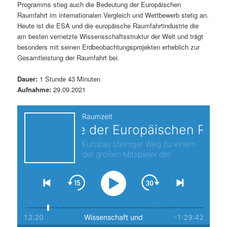
Programms stieg auch die Bedeutung der Europäischen
s
l
Raumfahrt im internationalen Vergleich und Wettbewerb stetig an.
Heute ist die ESA und die europäische Raumfahrtindustrie die
p
t
am besten vernetzte Wissensschaftsstruktur der Welt und trägt
besonders mit seinen Erdbeobachtungsprojekten erheblich zur
r
s
Gesamtleistung der Raumfahrt bei.
i
p
Dauer:
1 Stunde 43 Minuten
Aufnahme:
29.09.2021
n
r
g
i
e
n
n
g
e
n