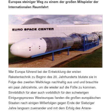
m
u
n
n
Europas steiniger Weg zu einem der großen Mitspieler der
g
a
Internationalen Raumfahrt
ä
n
e
v
n
i
r
d
g
a
e
ä
t
i
n
r
o
n
I
e
n
n
War Europa führend bei der Entwicklung der ersten
h
I
Raketentechnik zu Beginn des 20. Jahrhunderts blutete sie in
Folge des zweiten Weltkriegs nachhaltig aus und und brauchte
a
n
ein paar Jahrzehnte, um die wieder auf die Füße zu kommen.
Sinnbildlich für aber auch vorbildlich für den schwierigen
l
h
Einigungsprozess Westeuropas fanden die großen europäischen
Staaten nach einigen Mißerfolgen gegen Ende der Siebziger
t
a
Jahre langsam zueinander und mit dem Erfolg des Ariane-