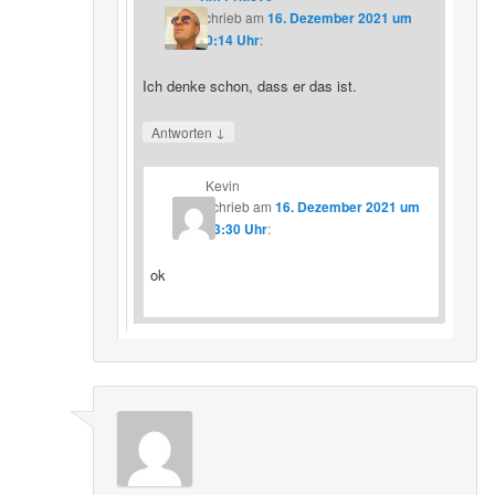
schrieb
am
16. Dezember 2021 um
20:14 Uhr
:
Ich denke schon, dass er das ist.
↓
Antworten
Kevin
schrieb
am
16. Dezember 2021 um
23:30 Uhr
:
ok