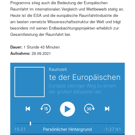
Programms stieg auch die Bedeutung der Europäischen
s
l
Raumfahrt im internationalen Vergleich und Wettbewerb stetig an.
Heute ist die ESA und die europäische Raumfahrtindustrie die
p
t
am besten vernetzte Wissensschaftsstruktur der Welt und trägt
besonders mit seinen Erdbeobachtungsprojekten erheblich zur
r
s
Gesamtleistung der Raumfahrt bei.
i
p
Dauer:
1 Stunde 43 Minuten
Aufnahme:
29.09.2021
n
r
g
i
e
n
n
g
e
n