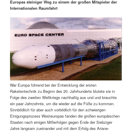
m
u
n
n
Europas steiniger Weg zu einem der großen Mitspieler der
g
a
Internationalen Raumfahrt
ä
n
e
v
n
i
r
d
g
a
e
ä
t
i
n
r
o
n
I
e
n
n
War Europa führend bei der Entwicklung der ersten
h
I
Raketentechnik zu Beginn des 20. Jahrhunderts blutete sie in
Folge des zweiten Weltkriegs nachhaltig aus und und brauchte
a
n
ein paar Jahrzehnte, um die wieder auf die Füße zu kommen.
Sinnbildlich für aber auch vorbildlich für den schwierigen
l
h
Einigungsprozess Westeuropas fanden die großen europäischen
Staaten nach einigen Mißerfolgen gegen Ende der Siebziger
t
a
Jahre langsam zueinander und mit dem Erfolg des Ariane-