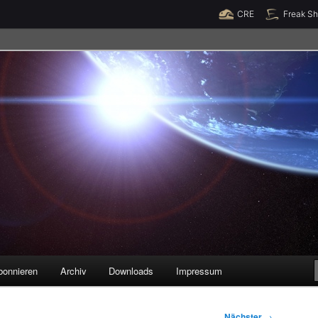
Raumzeit braucht Deine Unterstützung!
Spende jetzt!
CRE
Freak S
legenheiten
bonnieren
Archiv
Downloads
Impressum
Nächster
→