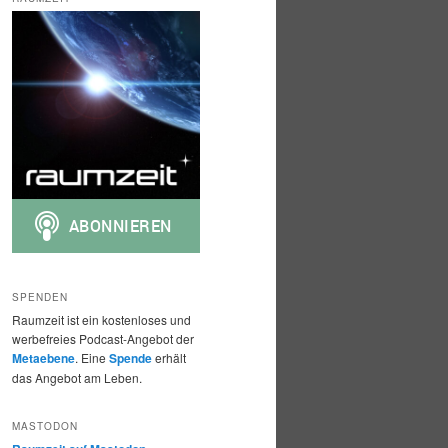
h
e
n
SPENDEN
Raumzeit ist ein kostenloses und
werbefreies Podcast-Angebot der
Metaebene
. Eine
Spende
erhält
das Angebot am Leben.
MASTODON