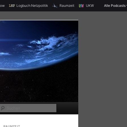
X
how
Logbuch:Netzpolitik
Raumzeit
UKW
Alle Podcasts
S
u
c
RAUMZEIT