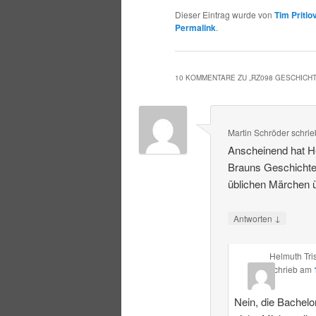
Dieser Eintrag wurde von
Tim Pritlo
Permalink
.
10 KOMMENTARE ZU „
RZ098 GESCHICH
Martin Schröder
schrie
Anscheinend hat He
Brauns Geschichte
üblichen Märchen ü
↓
Antworten
Helmuth Tri
schrieb
am
Nein, die Bachelor