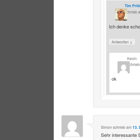
Tim Prit
schrieb
Ich denke schon
↓
Antworten
Kevin
schrieb
ok
Simon
schrieb
am
13.
Sehr interessante