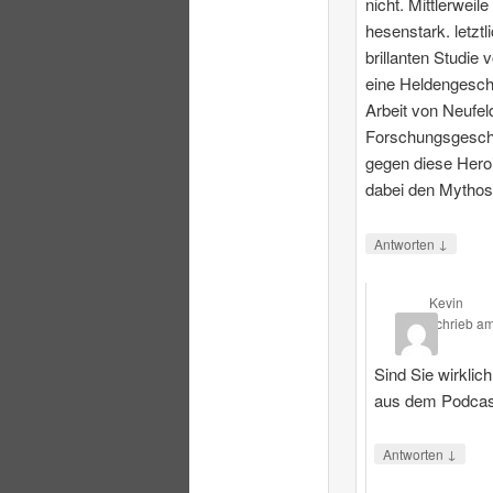
nicht. Mittlerweile
hesenstark. letztl
brillanten Studie 
eine Heldengesch
Arbeit von Neufeld
Forschungsgeschi
gegen diese Heroi
dabei den Mythos
↓
Antworten
Kevin
schrieb
a
Sind Sie wirklic
aus dem Podcas
↓
Antworten