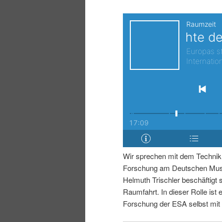
i
p
n
r
g
i
e
n
n
g
e
Wir sprechen mit dem Technikh
n
Forschung am Deutschen Muse
Helmuth Trischler beschäftigt 
Raumfahrt. In dieser Rolle ist e
Forschung der ESA selbst mit