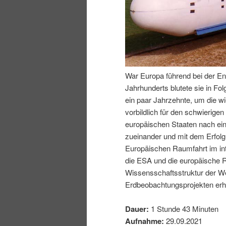
I
e
n
n
h
I
War Europa führend bei der En
Jahrhunderts blutete sie in Fo
a
n
ein paar Jahrzehnte, um die wi
vorbildlich für den schwierig
l
h
europäischen Staaten nach ei
zueinander und mit dem Erfol
t
a
Europäischen Raumfahrt im inte
die ESA und die europäische R
s
l
Wissensschaftsstruktur der We
Erdbeobachtungsprojekten erhe
p
t
Dauer:
1 Stunde 43 Minuten
r
s
Aufnahme:
29.09.2021