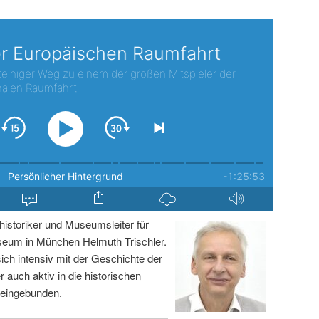
istoriker und Museumsleiter für
um in München Helmuth Trischler.
sich intensiv mit der Geschichte der
r auch aktiv in die historischen
 eingebunden.