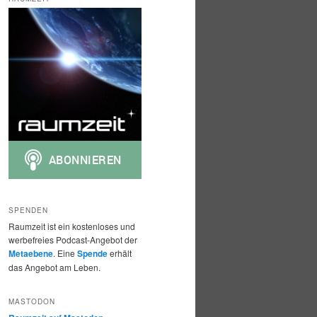
h
e
n
SPENDEN
Raumzeit ist ein kostenloses und
werbefreies Podcast-Angebot der
Metaebene
. Eine
Spende
erhält
das Angebot am Leben.
MASTODON