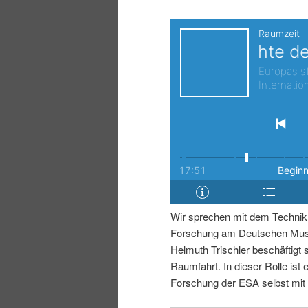
i
p
n
r
g
i
e
n
n
g
e
Wir sprechen mit dem Technikh
n
Forschung am Deutschen Muse
Helmuth Trischler beschäftigt 
Raumfahrt. In dieser Rolle ist e
Forschung der ESA selbst mit