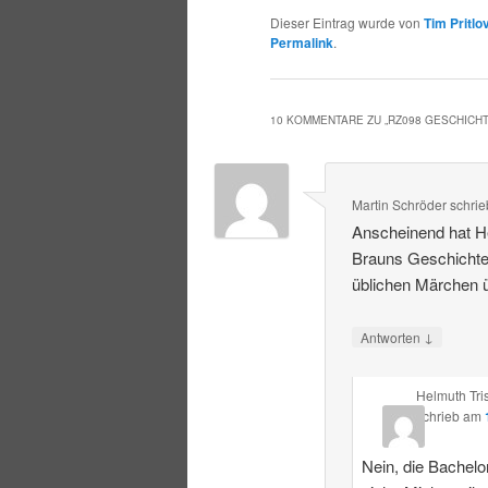
Dieser Eintrag wurde von
Tim Pritlo
Permalink
.
10 KOMMENTARE ZU „
RZ098 GESCHICH
Martin Schröder
schrie
Anscheinend hat He
Brauns Geschichte
üblichen Märchen ü
↓
Antworten
Helmuth Tri
schrieb
am
Nein, die Bachelor