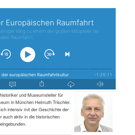
istoriker und Museumsleiter für
um in München Helmuth Trischler.
sich intensiv mit der Geschichte der
r auch aktiv in die historischen
 eingebunden.