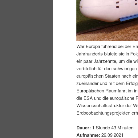
I
e
n
n
h
I
War Europa führend bei der En
Jahrhunderts blutete sie in Fo
a
n
ein paar Jahrzehnte, um die wi
vorbildlich für den schwierig
l
h
europäischen Staaten nach ei
zueinander und mit dem Erfol
t
a
Europäischen Raumfahrt im inte
die ESA und die europäische R
s
l
Wissensschaftsstruktur der We
Erdbeobachtungsprojekten erhe
p
t
Dauer:
1 Stunde 43 Minuten
r
s
Aufnahme:
29.09.2021