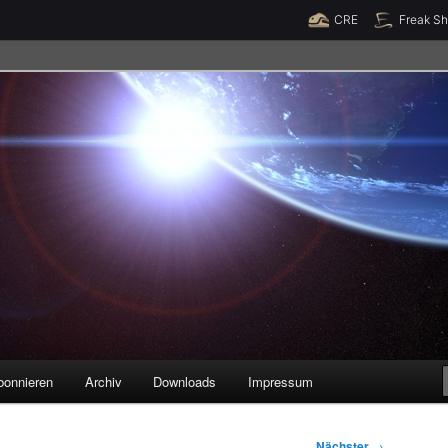
Raumzeit braucht Deine Unterstützung!
Spende jetzt!
CRE
Freak S
legenheiten
bonnieren
Archiv
Downloads
Impressum
Nächster
→