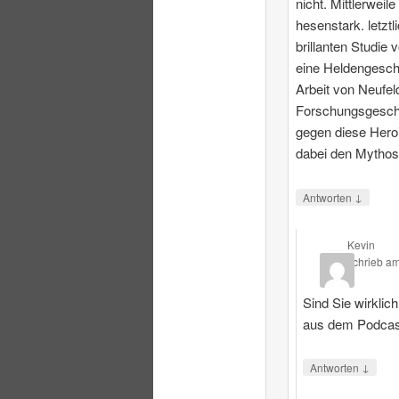
nicht. Mittlerweile
hesenstark. letztl
brillanten Studie 
eine Heldengesch
Arbeit von Neufeld
Forschungsgeschi
gegen diese Heroi
dabei den Mythos
↓
Antworten
Kevin
schrieb
a
Sind Sie wirklic
aus dem Podcas
↓
Antworten