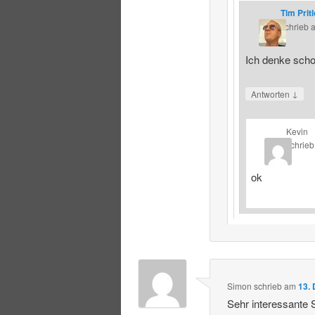
Tim Prit
schrieb
Ich denke schon
↓
Antworten
Kevin
schrieb
ok
Simon
schrieb
am
13.
Sehr interessante