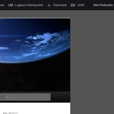
X
how
Logbuch:Netzpolitik
Raumzeit
UKW
Alle Podcasts
S
u
c
RAUMZEIT